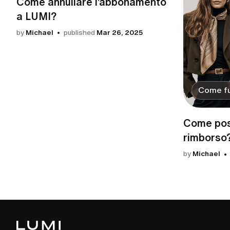
Come annullare l'abbonamento
a LUMI?
by
Michael
published
Mar 26, 2025
Come fu
Come pos
rimborso
by
Michael