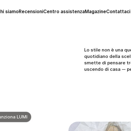
hi siamo
Recensioni
Centro assistenza
Magazine
Contattaci
Lo stile non è una qu
quotidiano della sce
smette di pensare tr
uscendo di casa — p
nziona LUMI