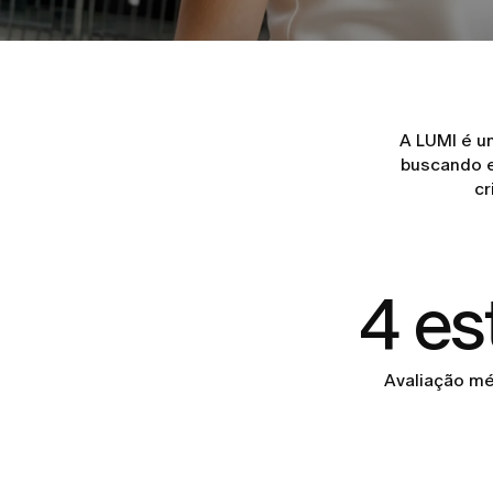
A LUMI é u
buscando e
cr
4 es
Avaliação mé