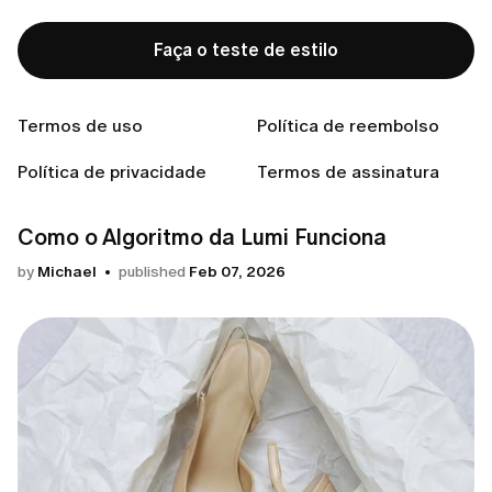
Como a LUMI funciona
Faça o teste de estilo
Guia Lumi: Primeiros Passos no App Lumi
Termos de uso
Política de reembolso
by
Michael
published
Feb 09, 2026
Como a LUMI funciona
Política de privacidade
Termos de assinatura
Como o Algoritmo da Lumi Funciona
by
Michael
published
Feb 07, 2026