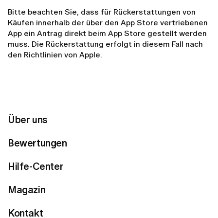
Bitte beachten Sie, dass für Rückerstattungen von
Käufen innerhalb der über den App Store vertriebenen
App ein Antrag direkt beim App Store gestellt werden
muss. Die Rückerstattung erfolgt in diesem Fall nach
den Richtlinien von Apple.
Bitte beachten Sie, dass Sie Ihr Abonnement auch
ohne Anspruch auf Rückerstattung kündigen können,
indem Sie uns eine E-Mail an
customer.care@lumi-
app.co
senden.
Über uns
ANSPRUCHSVORAUSSET
Bewertungen
Hilfe-Center
Unser Versprechen.
Sollten Sie feststellen, dass
unser Service nicht Ihren Erwartungen entspricht,
Magazin
bieten wir Ihnen einen transparenten
Rückerstattungsprozess an.
Kontakt
Erstattung bei Nichtnutzung.
Wenn Sie ein