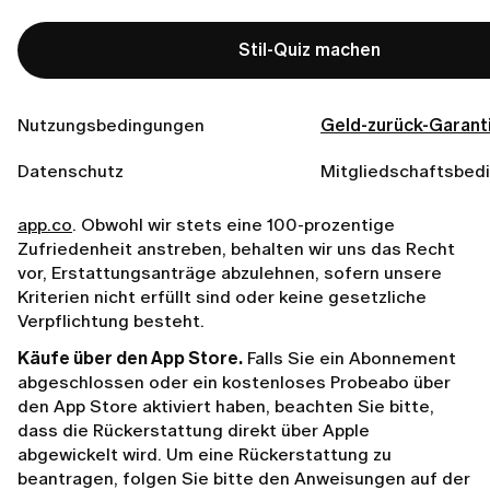
Abonnement abgeschlossen, aber noch nicht mit dem
Produkt interagiert haben (definiert als keinerlei
Stil-Quiz machen
Fortschritt in Ihren praktischen Einheiten und keine
Aktivität über das erste Onboarding hinaus), haben Sie
jederzeit Anspruch auf eine vollständige
Nutzungsbedingungen
Geld-zurück-Garant
Rückerstattung – es gibt hierfür keine Antragsfrist.
Datenschutz
Mitgliedschaftsbed
Um eine Rückerstattung zu veranlassen, senden Sie
einfach eine kurze E-Mail an
customer.care@lumi-
app.co
. Obwohl wir stets eine 100-prozentige
Zufriedenheit anstreben, behalten wir uns das Recht
vor, Erstattungsanträge abzulehnen, sofern unsere
Kriterien nicht erfüllt sind oder keine gesetzliche
Verpflichtung besteht.
Käufe über den App Store.
Falls Sie ein Abonnement
abgeschlossen oder ein kostenloses Probeabo über
den App Store aktiviert haben, beachten Sie bitte,
dass die Rückerstattung direkt über Apple
abgewickelt wird. Um eine Rückerstattung zu
beantragen, folgen Sie bitte den Anweisungen auf der