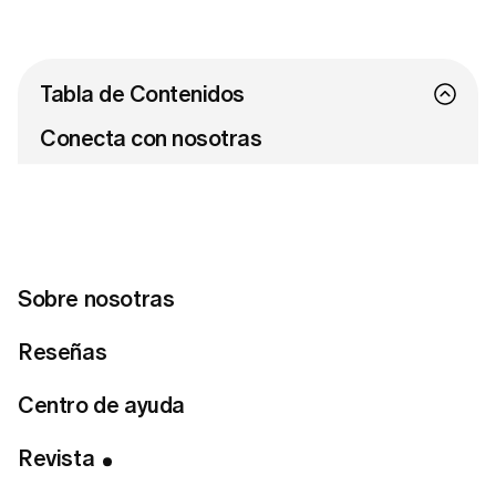
Tabla de Contenidos
Conecta con nosotras
¿Lista para encontrar tu estilo perfecto?
Haz el test de estilo
Sobre nosotras
Reseñas
Te contamos cómo lucir impecable y sofisticada,
Centro de ayuda
incluso con un presupuesto ajustado.
Revista
Prioriza un ajuste perfecto