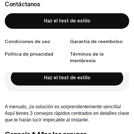
Consejo 1: Alisa las arrugas
Contáctanos
Consejo 2: El truco de la «prenda complementaria»
Consejo 3: Revisa tus zapatos y tu bolso
Haz el test de estilo
Conclusión:
Conecta con nosotras
Condiciones de uso
Garantía de reembolso
Política de privacidad
Términos de la
membresía
¿Lista para encontrar tu estilo perfecto?
Haz el test de estilo
A menudo, ¡la solución es sorprendentemente sencilla!
Aquí tienes 3 consejos rápidos centrados en detalles clave
que te harán lucir impecable al instante.