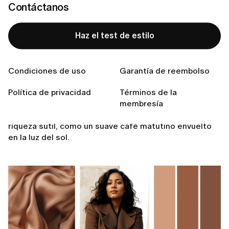
Contáctanos
Haz el test de estilo
El otoño no se limita solo a los neutros oscuros. Es
una temporada de calidez, profundidad y sorpresas
sutiles. Exploremos algunas juntas.
Condiciones de uso
Garantía de reembolso
1. Mousse de moka
Política de privacidad
Términos de la
Un marrón suave y cálido que se siente equilibrado y, a
membresía
la vez, lujoso. El mousse de moka transmite una
riqueza sutil, como un suave café matutino envuelto
en la luz del sol.