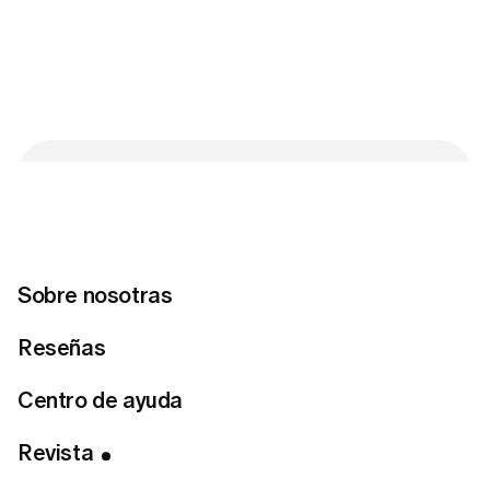
Tabla de Contenidos
1. Mousse de moka
2. Rojo chile
3. Ciruela damascena
Sobre nosotras
Conecta con nosotras
Reseñas
Centro de ayuda
¿Lista para encontrar tu estilo perfecto?
Revista
Haz el test de estilo