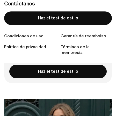
Contáctanos
3. El clásico vestido negro
4. Siluetas clásicas y tonos neutros
Haz el test de estilo
5. El combo chic: punto & pantalón
¿En qué merece la pena invertir?
Conecta con nosotras
Condiciones de uso
Garantía de reembolso
Política de privacidad
Términos de la
membresía
¿Lista para encontrar tu estilo perfecto?
Haz el test de estilo