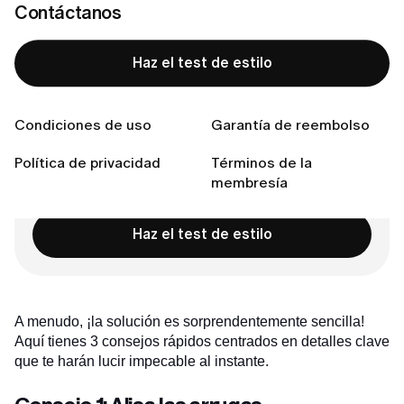
Consejo 1: Alisa las arrugas
Contáctanos
Consejo 2: El truco de la «prenda complementaria»
Consejo 3: Revisa tus zapatos y tu bolso
Haz el test de estilo
Conclusión:
Conecta con nosotras
Condiciones de uso
Garantía de reembolso
Política de privacidad
Términos de la
membresía
¿Lista para encontrar tu estilo perfecto?
Haz el test de estilo
A menudo, ¡la solución es sorprendentemente sencilla!
Aquí tienes 3 consejos rápidos centrados en detalles clave
que te harán lucir impecable al instante.