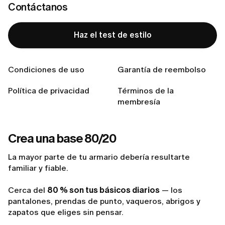
exactamente qué tienes. Cómo te queda cada
Contáctanos
prenda. Qué te hace sentir. Cómo combina con el
resto.
Haz el test de estilo
Cuando cada cosa tiene su lugar y un propósito,
vestirse requiere mucho menos esfuerzo. Menos
dudas. Más fluidez.
Condiciones de uso
Garantía de reembolso
Política de privacidad
Términos de la
Aquí tienes
4 consejos sencillos
para ayudarte a
membresía
poner orden en tu armario — y ganar claridad en tu
estilo.
Crea una base 80/20
La mayor parte de tu armario debería resultarte
familiar y fiable.
Cerca del
80 % son tus básicos diarios
— los
pantalones, prendas de punto, vaqueros, abrigos y
zapatos que eliges sin pensar.