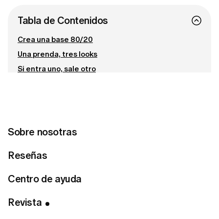
Tabla de Contenidos
Crea una base 80/20
Una prenda, tres looks
Si entra uno, sale otro
Revisa tu armario cada seis meses
Conecta con nosotras
Sobre nosotras
¿Lista para encontrar tu estilo perfecto?
Reseñas
Haz el test de estilo
Centro de ayuda
Revista
Tener estilo resulta más fácil cuando sabes