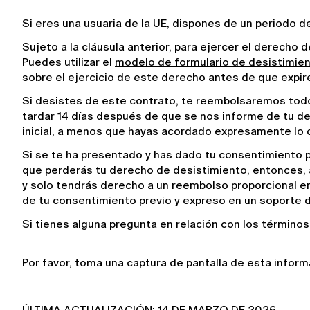
Si eres una usuaria de la UE, dispones de un periodo de 
Sujeto a la cláusula anterior, para ejercer el derecho
Puedes utilizar el 
modelo de formulario de desistimie
sobre el ejercicio de este derecho antes de que expir
Si desistes de este contrato, te reembolsaremos todos
tardar 14 días después de que se nos informe de tu de
inicial, a menos que hayas acordado expresamente lo c
Si se te ha presentado y has dado tu consentimiento p
que perderás tu derecho de desistimiento, entonces, a
y solo tendrás derecho a un reembolso proporcional en r
de tu consentimiento previo y expreso en un soporte 
Si tienes alguna pregunta en relación con los término
Por favor, toma una captura de pantalla de esta inform
ÚLTIMA ACTUALIZACIÓN: 14 DE MARZO DE 2026