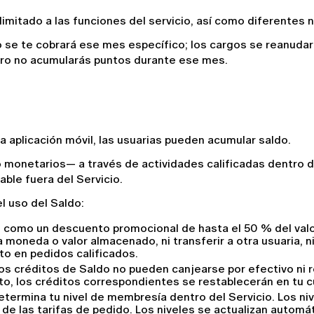
mitado a las funciones del servicio, así como diferentes
se te cobrará ese mes específico; los cargos se reanudarán a
ero no acumularás puntos durante ese mes.
aplicación móvil, las usuarias pueden acumular saldo.
 monetarios— a través de actividades calificadas dentro del
zable fuera del Servicio.
l uso del Saldo:
e como un descuento promocional de hasta el 50 % del valor
 moneda o valor almacenado, ni transferir a otra usuaria, ni 
o en pedidos calificados.
los créditos de Saldo no pueden canjearse por efectivo ni r
o, los créditos correspondientes se restablecerán en tu c
etermina tu nivel de membresía dentro del Servicio. Los ni
de las tarifas de pedido. Los niveles se actualizan automá