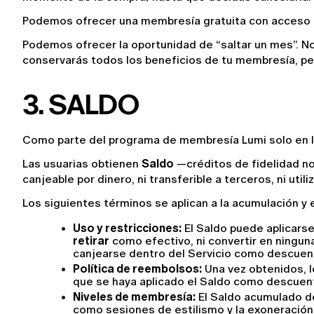
Podemos ofrecer una membresía gratuita con acceso li
Podemos ofrecer la oportunidad de “saltar un mes”. No 
conservarás todos los beneficios de tu membresía, p
3. SALDO
Como parte del programa de membresía Lumi solo en la 
Las usuarias obtienen 
Saldo
 —créditos de fidelidad no
canjeable por dinero, ni transferible a terceros, ni utili
Los siguientes términos se aplican a la acumulación y e
Uso y restricciones:
 El Saldo puede aplicars
retirar
 como efectivo, ni convertir en ninguna
canjearse dentro del Servicio como descuent
Política de reembolsos:
 Una vez obtenidos, 
que se haya aplicado el Saldo como descuent
Niveles de membresía:
 El Saldo acumulado d
como sesiones de estilismo y la exoneración 