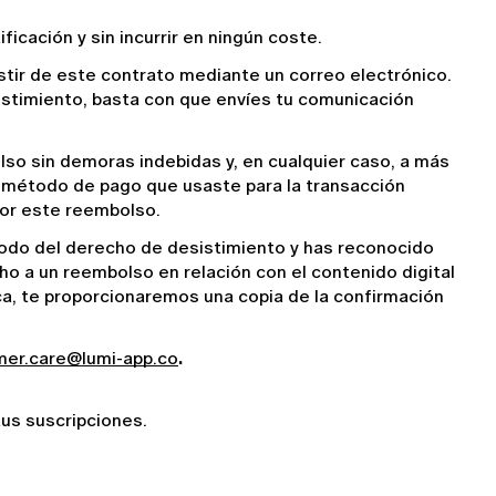
ficación y sin incurrir en ningún coste.
stir de este contrato mediante un correo electrónico. 
sistimiento, basta con que envíes tu comunicación 
so sin demoras indebidas y, en cualquier caso, a más 
o método de pago que usaste para la transacción 
por este reembolso.
iodo del derecho de desistimiento y has reconocido 
 a un reembolso en relación con el contenido digital 
ica, te proporcionaremos una copia de la confirmación 
er.care@lumi-app.co
. 
tus suscripciones.