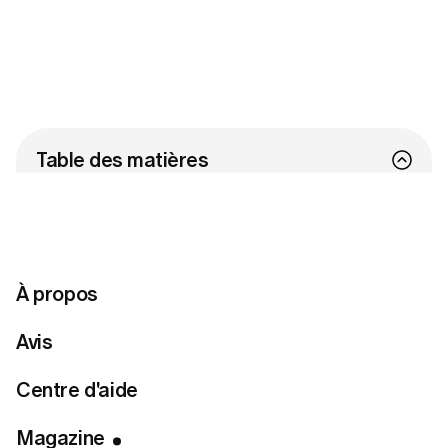
Table des matières
1. Mousse de moka
2. Rouge piment
3. Prune de Damas
Restons connectées
À propos
Avis
Prête à trouver votre style parfait ?
Centre d'aide
Répondre à un questionnaire de style
Magazine