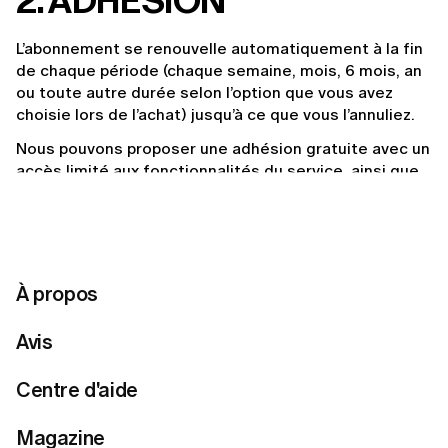
2. ADHÉSION
L’abonnement se renouvelle automatiquement à la fin 
de chaque période (chaque semaine, mois, 6 mois, an 
ou toute autre durée selon l’option que vous avez 
choisie lors de l’achat) jusqu’à ce que vous l’annuliez.
Nous pouvons proposer une adhésion gratuite avec un 
accès limité aux fonctionnalités du service, ainsi que 
différents niveaux d’adhésion offrant des avantages 
exclusifs.
Nous pouvons vous proposer de « passer un mois ». 
Vous ne serez pas facturé pour ce mois-là, les frais 
À propos
reprendront le mois suivant. En choisissant de « 
passer un mois », vous conserverez tous les 
avantages de votre abonnement, mais vous ne 
Avis
gagnerez pas de points d'abonnement pour ce mois.
Centre d'aide
3. SOLDE
Magazine