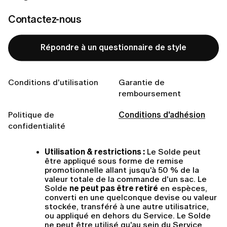
Dans le cadre du programme d’adhésion Lumi sur 
Contactez-nous
l’application mobile uniquement, les utilisatrices 
peuvent cumuler un solde.
Répondre à un questionnaire de style
Les utilisatrices cumulent un 
Solde
 — des crédits de 
fidélité non monétaires — via leurs activités éligibles 
au sein du Service. Le Solde n’a aucune valeur 
Conditions d'utilisation
Garantie de
pécuniaire et ne peut être échangé contre des 
remboursement
espèces, transféré à des tiers ou utilisé en dehors du 
Service.
Politique de
Conditions d'adhésion
Les conditions suivantes s’appliquent au cumul et à 
confidentialité
l’utilisation du Solde :
Utilisation & restrictions :
 Le Solde peut 
être appliqué sous forme de remise 
promotionnelle allant jusqu'à 50 % de la 
valeur totale de la commande d'un sac. Le 
Solde 
ne peut pas être retiré
 en espèces, 
converti en une quelconque devise ou valeur 
stockée, transféré à une autre utilisatrice, 
ou appliqué en dehors du Service. Le Solde 
ne peut être utilisé qu'au sein du Service 