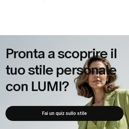
Pronta a scoprire il
tuo
stile personale
con LUMI?
Fai un quiz sullo stile