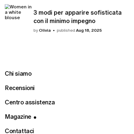
3 modi per apparire sofisticata
con il minimo impegno
by
Olivia
published
Aug 18, 2025
Tutti gli articoli
Chi siamo
Recensioni
Centro assistenza
All
Tendenze
Taglie forti
Guide pratiche
Come f
Magazine
Guida stagionale
Contattaci