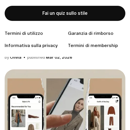
Come indossare la sciarpa
Fai un quiz sullo stile
by
Olivia
published
Jul 21, 2026
Tendenze
Termini di utilizzo
Garanzia di rimborso
Informativa sulla privacy
Termini di membership
Previsioni di stile 2026, per la vita reale
by
Olivia
published
Mar 02, 2026