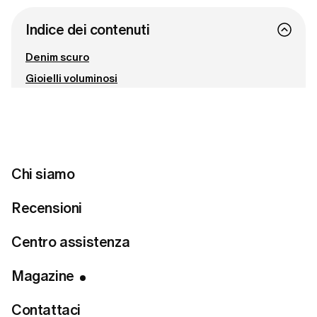
Indice dei contenuti
Denim scuro
Gioielli voluminosi
Effetto pitone
Mocassini minimalisti
Orli asimmetrici
Connettiti con noi
Chi siamo
Recensioni
Pronta a trovare lo stile perfetto?
Centro assistenza
Fai un quiz sullo stile
Magazine
Contattaci