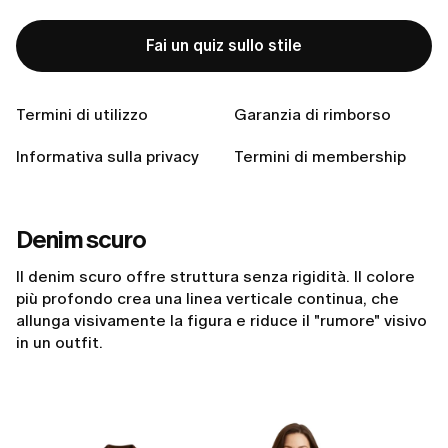
Le tendenze non richiedono un cambiamento radicale.
Offrono piccoli aggiustamenti di rotta: abbastanza
Fai un quiz sullo stile
discreti da risultare naturali, abbastanza significativi
da cambiare il modo in cui ti presenti.
Termini di utilizzo
Garanzia di rimborso
Per il 2026
, le evoluzioni che seguono allontanano lo
stile dalla dolcezza e dall'eccesso, orientandolo verso
Informativa sulla privacy
Termini di membership
sicurezza, chiarezza e fiducia in se stesse. Ognuna di
esse è facile da declinare nella vita reale.
Denim scuro
Il denim scuro offre struttura senza rigidità. Il colore
più profondo crea una linea verticale continua, che
allunga visivamente la figura e riduce il "rumore" visivo
in un outfit.