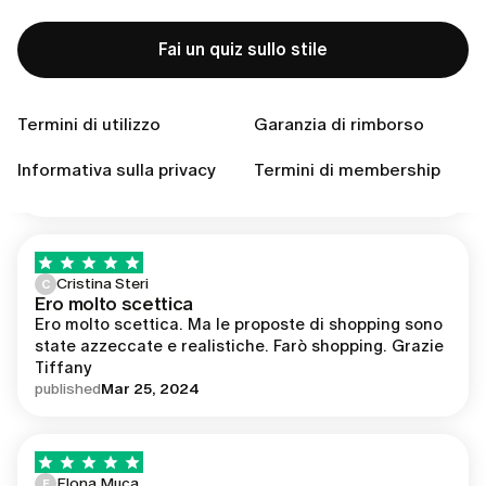
perfetto!
published
Oct 11, 2024
Fai un quiz sullo stile
Termini di utilizzo
Garanzia di rimborso
alessandra massari
A
Kind and fast
Kind and fast, really appreciate 
Informativa sulla privacy
Termini di membership
published
Oct 8, 2024
Cristina Steri
C
Ero molto scettica
Ero molto scettica. Ma le proposte di shopping sono 
state azzeccate e realistiche. Farò shopping. Grazie 
Tiffany
published
Mar 25, 2024
Elona Muca
E