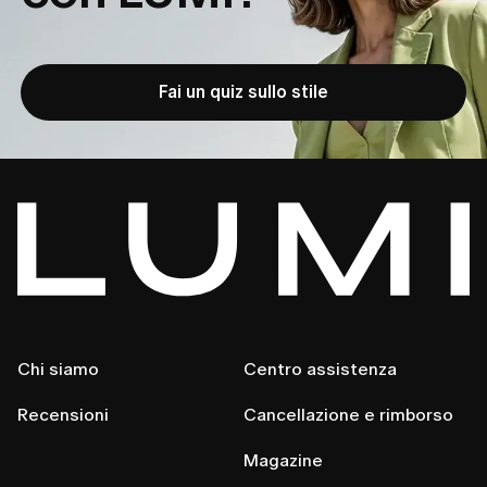
Vai su
Gestione account
→
Gestisci
2. 
abbonamento
→
Annulla iscrizione
.
Se ti sei abbonata tramite l'App Store:
Fai un quiz sullo stile
1.
Apri 
Impostazioni
 → 
ID Apple
 → 
Abbonamenti.
2.
Seleziona Lumi e tocca 
Annulla abbonamento.
Manterrai l'accesso completo fino al termine del ciclo 
di fatturazione corrente.
 Se hai bisogno di aiuto, contattaci in qualsiasi 
momento all'indirizzo 
customer.care@lumi-app.co.
Chi siamo
Centro assistenza
Recensioni
Cancellazione e rimborso
Magazine