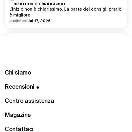
L'inizio non è chiarissimo
L'inizio non è chiarissimo. La parte dei consigli pratici 
è migliore.
published
Jul 17, 2026
Mami Joe
M
Contatto veloce
Chat con la stilista Amy fissata in breve tempo e in 
base alle risposte da me fornite nel questionario 
oltre ad altre piccole indicazioni è riuscita a 
Chi siamo
presentarmi un outfit perfetto 
published
Mar 16, 2025
Recensioni
Centro assistenza
Francesca B.
F
Mi è piaciuta molto la tempestività del…
Magazine
Mi è piaciuta molto la tempestività del servizio e 
Danny è stata molto intuitiva a cogliere le mie 
Contattaci
preferenze. I link con i siti dove acquistare è 