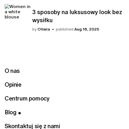
3 sposoby na luksusowy look bez
wysiłku
by
Oliwia
published
Aug 18, 2025
Wszystkie artykuły
O nas
Opinie
Centrum pomocy
All
Przewodnik sezonowy
Plus size
Jak działa LUMI
Blog
Przewodnik sezonowy
Skontaktuj się z nami