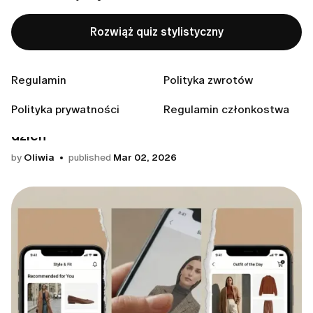
Jak nosić szale
Rozwiąż quiz stylistyczny
by
Oliwia
published
Jul 21, 2026
Trendy
Regulamin
Polityka zwrotów
Polityka prywatności
Regulamin członkostwa
Prognozy stylu 2026 – do noszenia na co
dzień
by
Oliwia
published
Mar 02, 2026