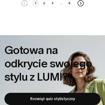
1
2
3
...
6
Gotowa na
odkrycie
swojego
stylu z LUMI?
Rozwiąż quiz stylistyczny