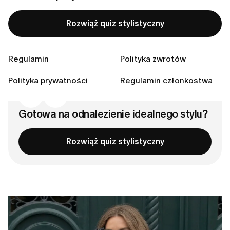
3. Mała czarna
Rozwiąż quiz stylistyczny
4. Klasyczne fasony i neutralne kolory
5. Szykowny duet: dzianina i spodnie
W co warto zainwestować?
Regulamin
Polityka zwrotów
Bądźmy w kontakcie
Polityka prywatności
Regulamin członkostwa
Gotowa na odnalezienie idealnego stylu?
Rozwiąż quiz stylistyczny