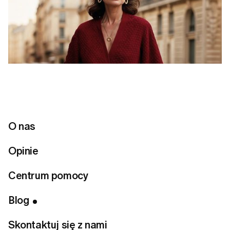
O nas
Opinie
Centrum pomocy
Spis treści
Blog
1. Akcenty czerwieni
Skontaktuj się z nami
2. Czekoladowy brąz