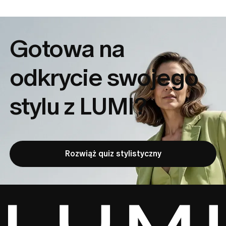
Gotowa na
odkrycie
swojego
stylu z LUMI?
Rozwiąż quiz stylistyczny