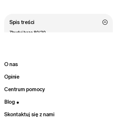
Spis treści
Zbuduj bazę 80/20
Jedna rzecz, trzy stylizacje
Jedna wchodzi, druga wychodzi
Rób przegląd co pół roku
Bądźmy w kontakcie
O nas
Opinie
Gotowa na odnalezienie idealnego stylu?
Centrum pomocy
Rozwiąż quiz stylistyczny
Blog
Skontaktuj się z nami