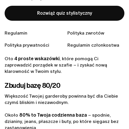
Styl staje się prostszy, gdy wiesz, co masz w szafie.
Rozwiąż quiz stylistyczny
Jak leży każda rzecz. Jak się w niej czujesz. Jak
współgra z całą resztą.
Regulamin
Polityka zwrotów
Kiedy każda rzecz ma swoje miejsce i przeznaczenie,
ubieranie się wymaga mniej wysiłku. Mniej zgadywania.
Polityka prywatności
Regulamin członkostwa
Więcej swobody.
Oto
4 proste wskazówki
, które pomogą Ci
zaprowadzić porządek w szafie – i zyskać nową
klarowność w Twoim stylu.
Zbuduj bazę 80/20
Większość Twojej garderoby powinna być dla Ciebie
czymś bliskim i niezawodnym.
Około
80% to Twoja codzienna baza
– spodnie,
dzianiny, jeans, płaszcze i buty, po które sięgasz bez
zastanowienia.