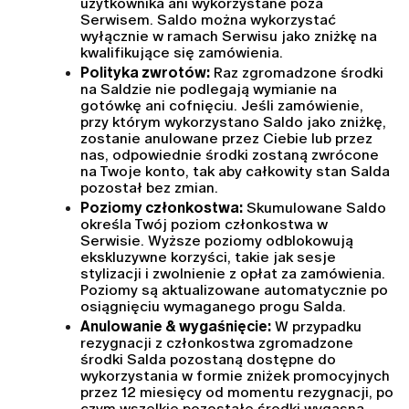
użytkownika ani wykorzystane poza 
Serwisem. Saldo można wykorzystać 
wyłącznie w ramach Serwisu jako zniżkę na 
kwalifikujące się zamówienia.
Polityka zwrotów:
 Raz zgromadzone środki 
na Saldzie nie podlegają wymianie na 
gotówkę ani cofnięciu. Jeśli zamówienie, 
przy którym wykorzystano Saldo jako zniżkę, 
zostanie anulowane przez Ciebie lub przez 
nas, odpowiednie środki zostaną zwrócone 
na Twoje konto, tak aby całkowity stan Salda 
pozostał bez zmian.
Poziomy członkostwa:
 Skumulowane Saldo 
określa Twój poziom członkostwa w 
Serwisie. Wyższe poziomy odblokowują 
ekskluzywne korzyści, takie jak sesje 
stylizacji i zwolnienie z opłat za zamówienia. 
Poziomy są aktualizowane automatycznie po 
osiągnięciu wymaganego progu Salda.
Anulowanie & wygaśnięcie:
 W przypadku 
rezygnacji z członkostwa zgromadzone 
środki Salda pozostaną dostępne do 
wykorzystania w formie zniżek promocyjnych 
przez 12 miesięcy od momentu rezygnacji, po 
czym wszelkie pozostałe środki wygasną. 