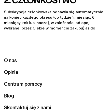
2. CZŁONKOSTWO
Subskrypcja członkowska odnawia się automatycznie 
na koniec każdego okresu (co tydzień, miesiąc, 6 
miesięcy, rok lub inaczej, w zależności od opcji 
wybranej przez Ciebie w momencie zakupu) aż do 
momentu rezygnacji.
Możemy oferować bezpłatne członkostwo z 
ograniczonym dostępem do funkcji serwisu, a także 
różne poziomy członkostwa zapewniające szersze 
korzyści.
O nas
Możemy zaoferować możliwość „pominięcia miesiąca”. 
Opinie
W tym konkretnym miesiącu nie pobierzemy żadnych 
opłat; płatności zostaną wznowione od kolejnego 
miesiąca. Wybierając opcję „pomiń miesiąc”, 
Centrum pomocy
zachowasz wszystkie korzyści płynące z członkostwa, 
ale nie otrzymasz punktów lojalnościowych za ten 
Blog
miesiąc.
Skontaktuj się z nami