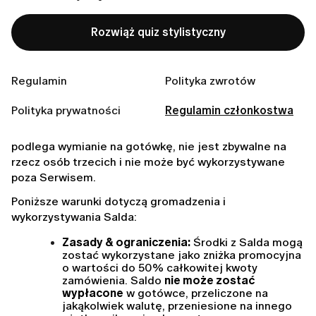
3. SALDO
Rozwiąż quiz stylistyczny
W ramach programu członkowskiego Lumi, wyłącznie 
w aplikacji mobilnej, użytkownicy mogą gromadzić 
saldo.
Regulamin
Polityka zwrotów
Użytkownicy gromadzą 
Saldo
 – niepieniężne kredyty 
Polityka prywatności
Regulamin członkostwa
lojalnościowe – poprzez aktywności w ramach 
Serwisu. Saldo nie posiada wartości gotówkowej, nie 
podlega wymianie na gotówkę, nie jest zbywalne na 
rzecz osób trzecich i nie może być wykorzystywane 
poza Serwisem.
Poniższe warunki dotyczą gromadzenia i 
wykorzystywania Salda:
Zasady & ograniczenia:
 Środki z Salda mogą 
zostać wykorzystane jako zniżka promocyjna 
o wartości do 50% całkowitej kwoty 
zamówienia. Saldo 
nie może zostać 
wypłacone
 w gotówce, przeliczone na 
jakąkolwiek walutę, przeniesione na innego 