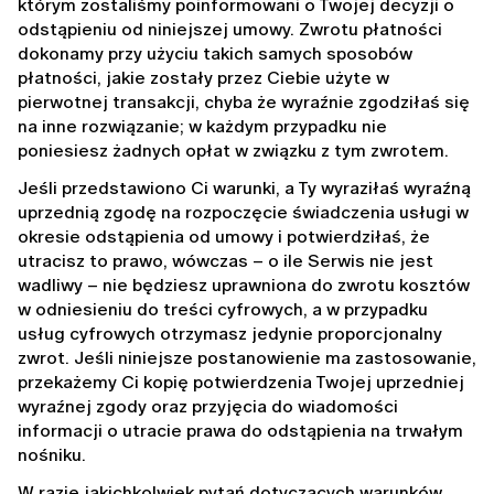
którym zostaliśmy poinformowani o Twojej decyzji o 
odstąpieniu od niniejszej umowy. Zwrotu płatności 
dokonamy przy użyciu takich samych sposobów 
płatności, jakie zostały przez Ciebie użyte w 
pierwotnej transakcji, chyba że wyraźnie zgodziłaś się 
na inne rozwiązanie; w każdym przypadku nie 
poniesiesz żadnych opłat w związku z tym zwrotem.
Jeśli przedstawiono Ci warunki, a Ty wyraziłaś wyraźną 
uprzednią zgodę na rozpoczęcie świadczenia usługi w 
okresie odstąpienia od umowy i potwierdziłaś, że 
utracisz to prawo, wówczas – o ile Serwis nie jest 
wadliwy – nie będziesz uprawniona do zwrotu kosztów 
w odniesieniu do treści cyfrowych, a w przypadku 
usług cyfrowych otrzymasz jedynie proporcjonalny 
zwrot. Jeśli niniejsze postanowienie ma zastosowanie, 
przekażemy Ci kopię potwierdzenia Twojej uprzedniej 
wyraźnej zgody oraz przyjęcia do wiadomości 
informacji o utracie prawa do odstąpienia na trwałym 
nośniku.
W razie jakichkolwiek pytań dotyczących warunków 