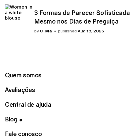
3 Formas de Parecer Sofisticada
Mesmo nos Dias de Preguiça
by
Olivia
published
Aug 18, 2025
Todos os artigos
Quem somos
Avaliações
Central de ajuda
All
Guias Práticos
Tendências
Como a LUMI funcio
Blog
Guia da Estação
Fale conosco