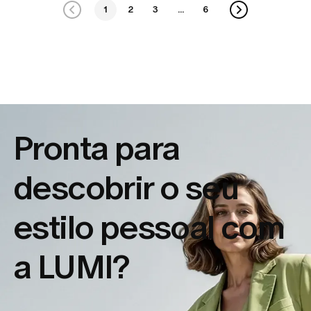
1
2
3
...
6
Pronta para
descobrir o seu
estilo pessoal com
a LUMI?