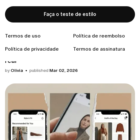
Como usar lenços
Faça o teste de estilo
by
Olivia
published
Jul 21, 2026
Tendências
Termos de uso
Política de reembolso
Política de privacidade
Termos de assinatura
Previsões de estilo para 2026, para a vida
real
by
Olivia
published
Mar 02, 2026