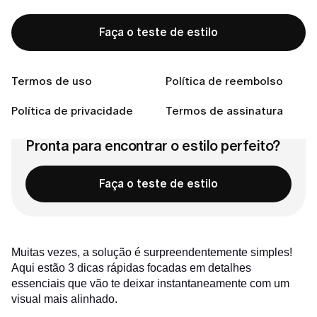
Dica 1: Elimine os Amassados
Dica 2: O Truque da 'Terceira Peça'
Faça o teste de estilo
Dica 3: Atenção aos Sapatos e à Bolsa
Conclusão:
Termos de uso
Política de reembolso
Conecte-se conosco
Política de privacidade
Termos de assinatura
Pronta para encontrar o estilo perfeito?
Faça o teste de estilo
Muitas vezes, a solução é surpreendentemente simples!
Aqui estão 3 dicas rápidas focadas em detalhes
essenciais que vão te deixar instantaneamente com um
visual mais alinhado.