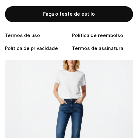
Um colar de impacto, uma pulseira escultural ou um
Faça o teste de estilo
cinto marcante podem transformar até a produção
mais simples. Eles
ancoram o seu visual
e
revelam a
sua personalidade
sem dizer uma palavra.
Termos de uso
Política de reembolso
Política de privacidade
Termos de assinatura