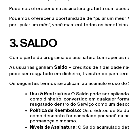
Podemos oferecer uma assinatura gratuita com acesso
Podemos oferecer a oportunidade de “pular um mês”. V
por “pular um mês”, você manterá todos os benefício
3. SALDO
Como parte do programa de assinatura Lumi apenas no 
As usuárias ganham 
Saldo
 – créditos de fidelidade n
pode ser resgatado em dinheiro, transferido para terce
Os seguintes termos se aplicam ao acúmulo e uso do 
Uso & Restrições:
 O Saldo pode ser aplicad
como dinheiro, convertido em qualquer forma
resgatado dentro do Serviço como um desco
Política de Reembolso:
 Os créditos de Saldo
como desconto for cancelado por você ou por
permaneça o mesmo.
Níveis de Assinatura:
 O Saldo acumulado dete