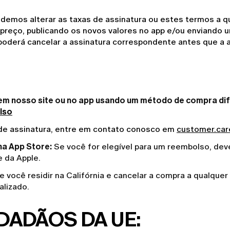
podemos alterar as taxas de assinatura ou estes termos a
reço, publicando os novos valores no app e/ou enviando um
poderá cancelar a assinatura correspondente antes que a a
em nosso site ou no app usando um método de compra dife
lso
de assinatura, entre em contato conosco em 
customer.car
na App Store:
Se você for elegível para um reembolso, dever
e da Apple
.
 você residir na Califórnia e cancelar a compra a qualquer
lizado.
DADÃOS DA UE: