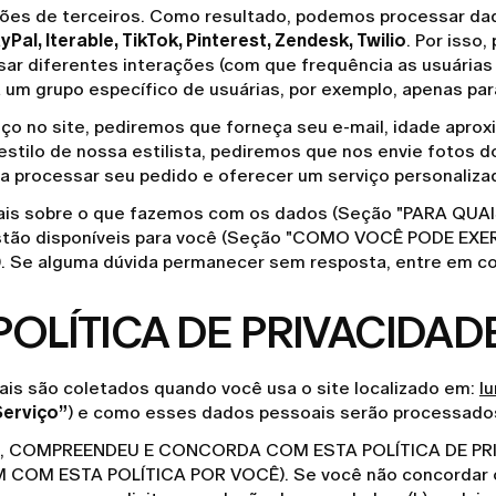
oluções de terceiros. Como resultado, podemos processar 
al, Iterable, TikTok, Pinterest, Zendesk, Twilio
. Por isso
lisar diferentes interações (com que frequência as usuária
 um grupo específico de usuárias, por exemplo, apenas par
iço no site, pediremos que forneça seu e-mail, idade apro
lo de nossa estilista, pediremos que nos envie fotos dos
 processar seu pedido e oferecer um serviço personaliza
ber mais sobre o que fazemos com os dados (Seção "PAR
 estão disponíveis para você (Seção "COMO VOCÊ PODE EXE
Se alguma dúvida permanecer sem resposta, entre em c
POLÍTICA DE PRIVACIDAD
oais são coletados quando você usa o site localizado em:
l
Serviço”
) e como esses dados pessoais serão processado
, COMPREENDEU E CONCORDA COM ESTA POLÍTICA DE PRIVA
ESTA POLÍTICA POR VOCÊ). Se você não concordar ou não