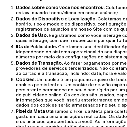
Dados sobre como você nos encontrou.
Coletamos
estava quando tocou/clicou em nosso anúncio).
Dados do Dispositivo e Localização.
Coletamos da
horário, tipo e modelo do dispositivo, configuraçõ
registramos os anúncios em nosso Site com os quais
Dados de Uso.
Registramos como você interage com
quais interage, com que frequência e por quanto t
IDs de Publicidade.
Coletamos seu Identificador Appl
(dependendo do sistema operacional do seu dispos
números por meio das configurações do sistema ope
Dados de Transação.
Ao fazer pagamentos por mei
provedores de serviços terceirizados. Não colet
ao cartão e à transação, incluindo: data, hora e va
Cookies.
Um cookie é um pequeno arquivo de texto
cookies persistentes. Um cookie de sessão expira 
persistente permanece no seu disco rígido por um 
de publicidade online. Os cookies são usados, esp
informações que você inseriu anteriormente em d
dados dos cookies serão armazenados no seu dispos
Pixel da Meta
Utilizamos o Pixel da Meta para cole
gasto em cada uma e as ações realizadas. Os dados
e os anúncios apresentados a você. As informaçõe
direta com o servidor do Facebook assim que voc