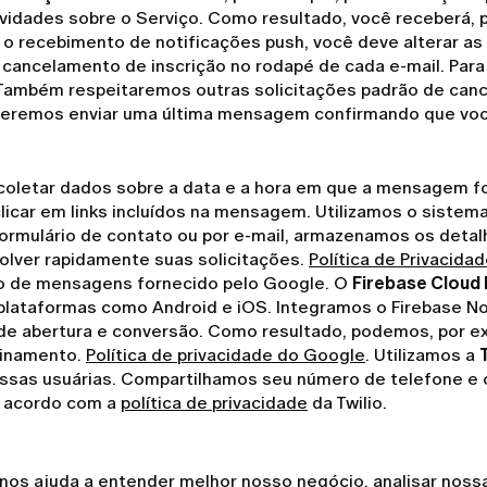
vidades sobre o Serviço. Como resultado, você receberá, 
r o recebimento de notificações push, você deve alterar as
de cancelamento de inscrição no rodapé de cada e-mail. P
Também respeitaremos outras solicitações padrão de canc
eremos enviar uma última mensagem confirmando que você 
coletar dados sobre a data e a hora em que a mensagem foi
icar em links incluídos na mensagem. Utilizamos o sistem
formulário de contato ou por e-mail, armazenamos os detal
solver rapidamente suas solicitações.
Política de Privacida
vio de mensagens fornecido pelo Google. O
Firebase Cloud
 plataformas como Android e iOS. Integramos o Firebase N
de abertura e conversão. Como resultado, podemos, por ex
einamento.
Política de privacidade do Google
. Utilizamos a
nossas usuárias. Compartilhamos seu número de telefone e
e acordo com a
política de privacidade
da Twilio.
 nos ajuda a entender melhor nosso negócio, analisar nossas