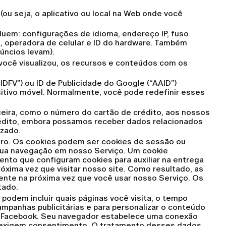
ou seja, o aplicativo ou local na Web onde você
uem: configurações de idioma, endereço IP, fuso
et, operadora de celular e ID do hardware. Também
úncios levam).
você visualizou, os recursos e conteúdos com os
IDFV”) ou ID de Publicidade do Google (“AAID”)
itivo móvel. Normalmente, você pode redefinir esses
ceira, como o número do cartão de crédito, aos nossos
édito, embora possamos receber dados relacionados
izado.
tro. Os cookies podem ser cookies de sessão ou
 sua navegação em nosso Serviço. Um cookie
nto que configuram cookies para auxiliar na entrega
xima vez que visitar nosso site. Como resultado, as
te na próxima vez que você usar nosso Serviço. Os
tado.
podem incluir quais páginas você visita, o tempo
mpanhas publicitárias e para personalizar o conteúdo
ao Facebook. Seu navegador estabelece uma conexão
e exigem consentimento. O tratamento desses dados