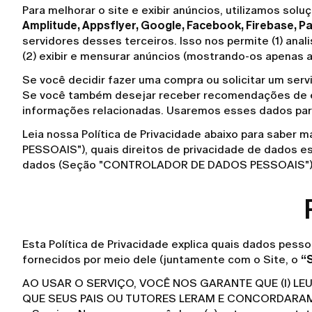
Para melhorar o site e exibir anúncios, utilizamos s
Amplitude, Appsflyer, Google, Facebook, Firebase, PayP
servidores desses terceiros. Isso nos permite (1) ana
(2) exibir e mensurar anúncios (mostrando-os apenas a
Se você decidir fazer uma compra ou solicitar um serv
Se você também desejar receber recomendações de esti
informações relacionadas. Usaremos esses dados para
Leia nossa Política de Privacidade abaixo para sa
PESSOAIS"), quais direitos de privacidade de dados
dados (Seção "CONTROLADOR DE DADOS PESSOAIS"). 
Esta Política de Privacidade explica quais dados pess
fornecidos por meio dele (juntamente com o Site, o
“
AO USAR O SERVIÇO, VOCÊ NOS GARANTE QUE (I) LEU
QUE SEUS PAIS OU TUTORES LERAM E CONCORDARAM COM 