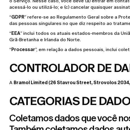
o Serviço. Nesse caso, você deve (a) entrar em contato
acessá-lo ou utilizá-lo; e (c) cancelar quaisquer assin
“
GDPR
” refere-se ao Regulamento Geral sobre a Prote
das pessoas singulares no que diz respeito ao tratam
“
EEA
” inclui todos os atuais estados-membros da União
Grã-Bretanha e Irlanda do Norte.
“
Processar
”, em relação a dados pessoais, inclui colet
CONTROLADOR DE DA
A
Bramol Limited (26 Stavrou Street, Strovolos 2034,
CATEGORIAS DE DAD
Coletamos dados que você nos 
Também coletamos dados autom