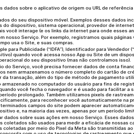
 dados sobre o aplicativo de origem ou URL de referência (
dos do seu dispositivo móvel. Exemplos desses dados incl
es do dispositivo, sistema operacional, provedor de intern
 você interage (e os links da internet para onde esses an
 nosso Serviço. Por exemplo, registramos quais páginas 
empo usa o Site, e suas compras.
e para Publicidade (“IDFA”), Identificador para Vendedor (“
itivo) quando você acessa nosso App ou Site de um dispos
racional do seu dispositivo (mas não controlamos isso).
o do Serviço, você precisa fornecer dados de conta finan
amos nem armazenamos o número completo do cartão de cr
lor da transação, além do tipo de método de pagamento util
 armazenado no computador do usuário para fins de regis
quando você fecha o navegador e é usado para facilitar a
período prolongado. Também utilizamos pixels de rastreame
ecificamente, para reconhecer você automaticamente na pró
eterminados campos do site podem aparecer automaticamen
itivo e, na maioria das vezes, apenas por um período limi
tar dados sobre suas ações em nosso Serviço. Esses dados 
 coletados são usados para medir a eficácia de nossas ca
s coletadas por meio do Pixel da Meta são transmitidas 
ê concorda com o uso de tecnologias de rastreamento qu