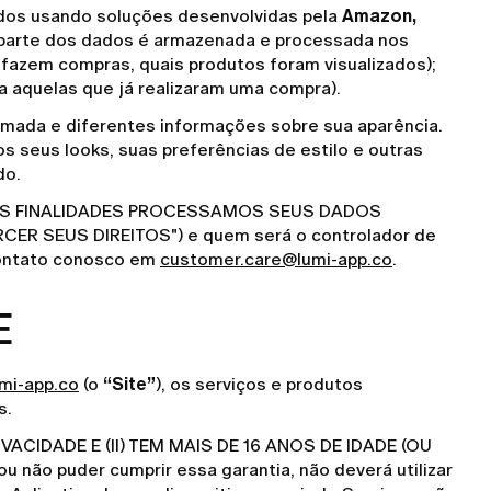
dados usando soluções desenvolvidas pela
Amazon,
, parte dos dados é armazenada e processada nos
s fazem compras, quais produtos foram visualizados);
a aquelas que já realizaram uma compra).
ximada e diferentes informações sobre sua aparência.
 seus looks, suas preferências de estilo e outras
do.
A QUAIS FINALIDADES PROCESSAMOS SEUS DADOS
RCER SEUS DIREITOS") e quem será o controlador de
ontato conosco em
customer.care@lumi-app.co
.
E
umi-app.co
(o
“Site”
), os serviços e produtos
s.
CIDADE E (II) TEM MAIS DE 16 ANOS DE IDADE (OU
 puder cumprir essa garantia, não deverá utilizar