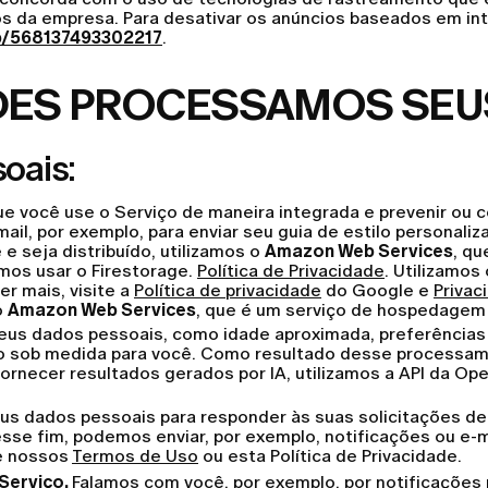
os da empresa. Para desativar os anúncios baseados em in
p/568137493302217
.
ADES PROCESSAMOS SEU
oais:
 que você use o Serviço de maneira integrada e prevenir ou
l, por exemplo, para enviar seu guia de estilo personaliz
e seja distribuído, utilizamos o
Amazon Web Services
, q
os usar o Firestorage.
Política de Privacidade
. Utilizamos
r mais, visite a
Política de privacidade
do Google e
Privac
o
Amazon Web Services
, que é um serviço de hospedagem
us dados pessoais, como idade aproximada, preferências d
to sob medida para você. Como resultado desse processame
rnecer resultados gerados por IA, utilizamos a API da Open
s dados pessoais para responder às suas solicitações de 
 esse fim, podemos enviar, por exemplo, notificações ou e
e nossos
Termos de Uso
ou esta Política de Privacidade.
Serviço.
Falamos com você, por exemplo, por notificações 