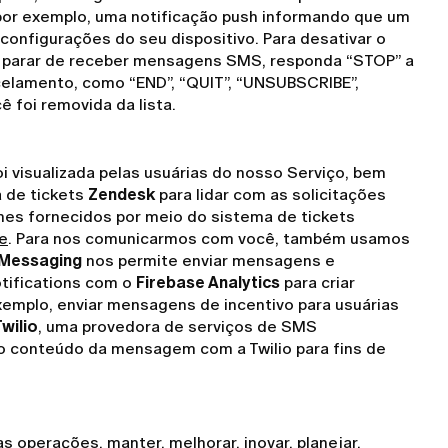
por exemplo, uma notificação push informando que um
 configurações do seu dispositivo. Para desativar o
ara parar de receber mensagens SMS, responda “STOP” a
elamento, como “END”, “QUIT”, “UNSUBSCRIBE”,
foi removida da lista.
 visualizada pelas usuárias do nosso Serviço, bem
a de tickets
Zendesk
para lidar com as solicitações
hes fornecidos por meio do sistema de tickets
de
. Para nos comunicarmos com você, também usamos
 Messaging
nos permite enviar mensagens e
otifications com o
Firebase Analytics
para criar
emplo, enviar mensagens de incentivo para usuárias
Twilio
, uma provedora de serviços de SMS
 o conteúdo da mensagem com a Twilio para fins de
 operações, manter, melhorar, inovar, planejar,