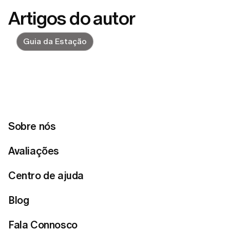
Artigos do autor
Guia da Estação
Como usar lenços
by
Olívia
published
Jun 27, 2026
Tendências
Sobre nós
Previsões de estilo para 2026, para a vida
Avaliações
real
by
Olívia
published
Mar 02, 2026
Centro de ajuda
Blog
Fala Connosco