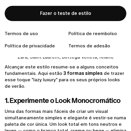
Queremos apresentar o ‘Lazy Luxury’ — uma
abordagem descontraída que utiliza peças belas e
Fazer o teste de estilo
confortáveis para criar uma sensação de pura leveza.
Termos de uso
Política de reembolso
Política de privacidade
Termos de adesão
Zara, Saint Laurent, Bottega Veneta, Khaite
Alcançar este estilo resume-se a alguns conceitos
fundamentais. Aqui estão
3 formas simples
de trazer
esse toque "lazy luxury" para os seus próprios looks
de verão.
1. Experimente o Look Monocromático
Uma das formas mais fáceis de criar um visual
simultaneamente simples e elegante é vestir-se numa
paleta de cor única. Um look total em tons neutros e
leves — como o branco total, creme ou bege — elimina