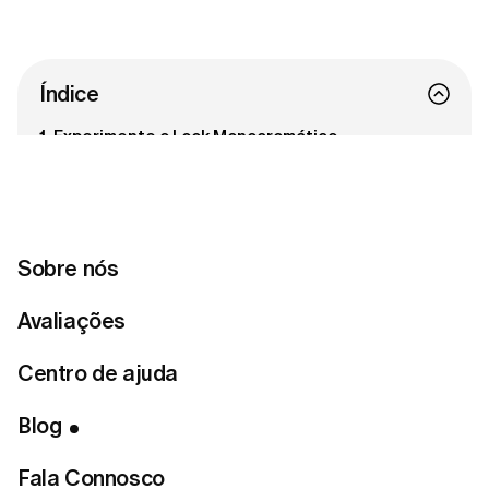
Índice
1. Experimente o Look Monocromático
2. Simplifique a Escolha do Calçado
3. Brinque com Camadas Suaves e Tonais
Entra em contacto connosco
Sobre nós
Avaliações
Pronta para encontrar o teu estilo
perfeito?
Centro de ajuda
Fazer o teste de estilo
Blog
Fala Connosco