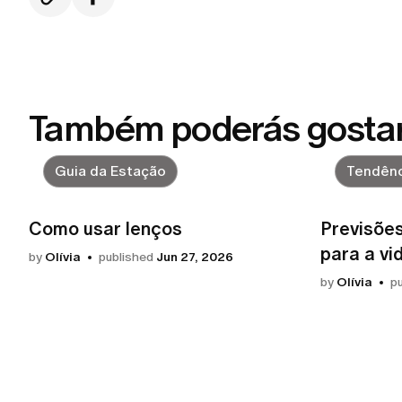
Também poderás gosta
Guia da Estação
Tendênc
Como usar lenços
Previsões
para a vi
by
Olívia
published
Jun 27, 2026
by
Olívia
p