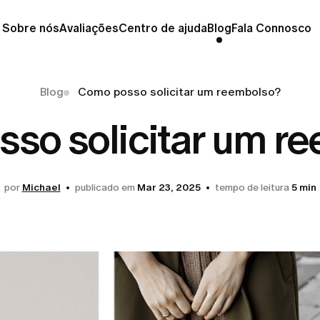
Sobre nós
Avaliações
Centro de ajuda
Blog
Fala Connosco
Blog
Como posso solicitar um reembolso?
so solicitar um r
por
Michael
publicado em
Mar 23, 2025
tempo de leitura
5 min