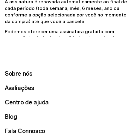
A assinatura é renovada automaticamente ao final de 
cada período (toda semana, mês, 6 meses, ano ou 
conforme a opção selecionada por você no momento 
da compra) até que você a cancele.
Podemos oferecer uma assinatura gratuita com 
acesso limitado às funcionalidades do serviço, bem 
como diferentes níveis de assinatura que oferecem 
maiores benefícios.
Podemos oferecer a oportunidade de “pular um mês”. 
Você não será cobrada pelo mês específico; as 
Sobre nós
cobranças serão retomadas a partir do mês seguinte. 
Ao optar por “pular um mês”, você mantém todos os 
Avaliações
benefícios da sua assinatura, mas não acumulará 
pontos de adesão naquele mês.
Centro de ajuda
3. SALDO
Blog
Como parte do programa de assinatura Lumi apenas 
Fala Connosco
no aplicativo móvel, as usuárias podem acumular saldo