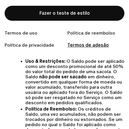
As usuárias ganham 
Saldo
 – créditos de fidelidade 
Fazer o teste de estilo
não monetários – por meio de atividades qualificadas 
no Serviço. O Saldo não tem valor monetário e não 
pode ser resgatado em dinheiro, transferido para 
Termos de uso
Política de reembolso
terceiros ou utilizado fora do Serviço.
Os seguintes termos se aplicam ao acúmulo e uso do 
Política de privacidade
Termos de adesão
Saldo:
Uso & Restrições:
 O Saldo pode ser aplicado 
como um desconto promocional de até 50% 
do valor total do pedido de uma sacola. O 
Saldo 
não pode ser sacado
 em dinheiro, 
convertido em qualquer forma de moeda ou 
valor acumulado, transferido para outra 
usuária ou aplicado fora do Serviço. O Saldo 
só pode ser resgatado no Serviço como um 
desconto em pedidos qualificados.
Política de Reembolso:
 Os créditos de 
Saldo, uma vez acumulados, não podem ser 
trocados por dinheiro ou estornados. Se um 
pedido no qual o Saldo foi aplicado como 