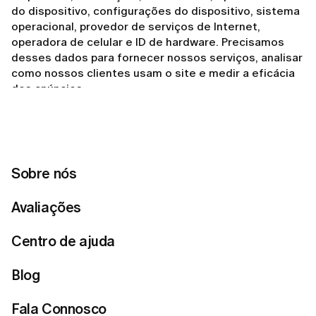
do dispositivo, configurações do dispositivo, sistema
operacional, provedor de serviços de Internet,
operadora de celular e ID de hardware. Precisamos
desses dados para fornecer nossos serviços, analisar
como nossos clientes usam o site e medir a eficácia
dos anúncios.
Para melhorar o site e veicular anúncios, utilizamos
soluções de terceiros. Como resultado, podemos
processar dados usando soluções desenvolvidas por
Amazon, Amplitude, Appsflyer, Google, Facebook,
Sobre nós
Firebase, PayPal, Iterable, TikTok, Pinterest, Zendesk,
Twilio
. Portanto, parte dos dados é armazenada e
Avaliações
processada nos servidores de tais terceiros. Isso nos
permite (1) analisar diferentes interações (com que
frequência os usuários fazem compras, quais
Centro de ajuda
produtos nossos usuários visualizaram); (2) veicular e
medir anúncios (e mostrá-los apenas a um grupo
Blog
específico de usuários, por exemplo, apenas àqueles
que fizeram uma compra).
Fala Connosco