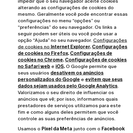
impedir que o seu navegador aceite cookies
alterando as configurações de cookies do
mesmo. Geralmente você pode encontrar essas
configurações no menu “opções” ou
“preferências” do seu navegador. Os links a
seguir podem ser úteis ou você pode usar a
opção “Ajuda” no seu navegador.
Configurações
de cookies no
Internet Explorer
.
Configurações
de cookies no Firefox
.
Configurações de
cookies no Chrome
.
Configurações de cookies
no Safari web
e
iOS
.
O Google permite que
seus usuários
desativem os anúncios
personalizados do Google
e
evitem que seus
dados sejam usados pelo Google Analytics
.
Valorizamos o seu direito de influenciar os
anúncios que vê; por isso, informamos quais
prestadores de serviços utilizamos para este
fim e como alguns deles permitem que você
controle as suas preferências de anúncios.
Usamos o
Pixel da Meta
junto com o
Facebook