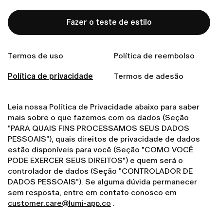
Se você decidir fazer uma compra ou solicitar um
serviço no site, pediremos que forneça seu e-mail,
Fazer o teste de estilo
idade aproximada e diversas informações sobre sua
aparência. Se você também desejar receber
recomendações de estilo do nosso personal stylist,
Termos de uso
Política de reembolso
pediremos que nos envie fotos dos seus looks, suas
preferências de estilo e outras informações
Política de privacidade
Termos de adesão
relacionadas. Usaremos esses dados para processar
seu pedido e prestar um serviço personalizado.
Leia nossa Política de Privacidade abaixo para saber
mais sobre o que fazemos com os dados (Seção
"PARA QUAIS FINS PROCESSAMOS SEUS DADOS
PESSOAIS"), quais direitos de privacidade de dados
estão disponíveis para você (Seção "COMO VOCÊ
PODE EXERCER SEUS DIREITOS") e quem será o
controlador de dados (Seção "CONTROLADOR DE
DADOS PESSOAIS"). Se alguma dúvida permanecer
sem resposta, entre em contato conosco em
customer.care@lumi-app.co
.