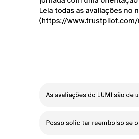
jornada com uma orientação p
Leia todas as avaliações no n
(https://www.trustpilot.com/
As avaliações do LUMI são de u
Sim — todas as avaliações nesta página vêm
das plataformas de avaliações independent
5.000 avaliações de mulheres reais que us
Posso solicitar reembolso se 
guarda-roupa e descoberta do estilo pesso
ou editem as avaliações, por isso o que vo
Sim. Caso não esteja satisfeita, você