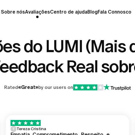
Sobre nós
Avaliações
Centro de ajuda
Blog
Fala Connosco
ões do LUMI (Mais 
Feedback Real sobr
Rated
«
Great
»
by our users on
Tereza Cristina
T
Empatia...Comprometimento...Respeito...e…