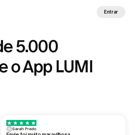
Entrar
de 5.000
e o App LUMI
Sarah Prado
S
Envie foi muito maravilhosa