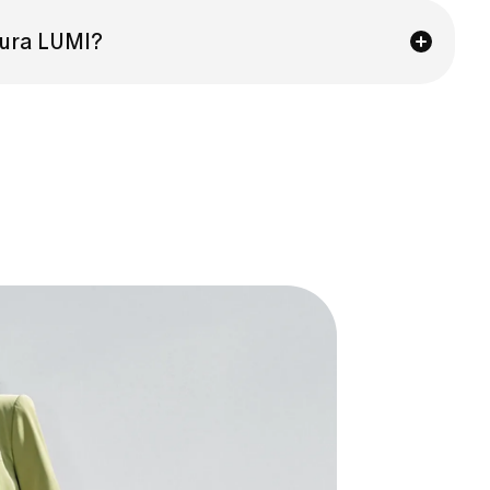
mi-app.co
e nós analisaremos o seu caso. As
dade e o processo estão disponíveis na nossa
tura LUMI?
ples.
nto superior direito).
nfirme.
ir a página de Configurações do Perfil.
erenciar Assinatura
→
Cancelar Assinatura
.
.
ssinatura.
eu ciclo de faturamento atual.