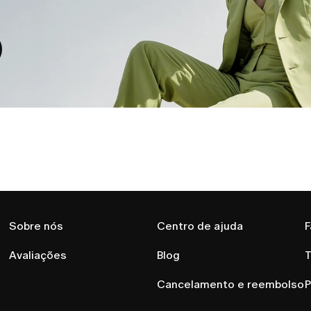
 Se precisar de qualquer ajuda, entre em 
app.co.
Sobre nós
Centro de ajuda
F
Avaliações
Blog
T
Cancelamento e reembolso
P