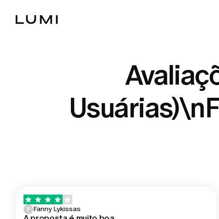
Avaliaç
Usuárias)\n
Fanny Lykissas
F
A proposta é muito boa