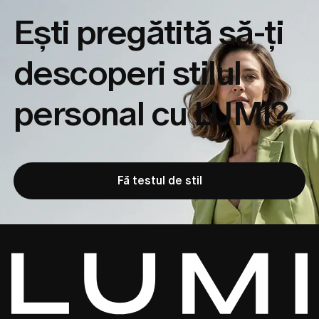
Ești pregătită să-ți
descoperi
stilul
personal cu LUMI?
Fă testul de stil