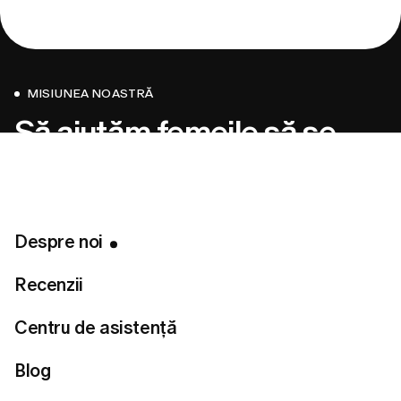
MISIUNEA NOASTRĂ
Să ajutăm femeile să se
reconecteze cu propriul
stil.
Despre noi
Recenzii
Centru de asistență
Blog