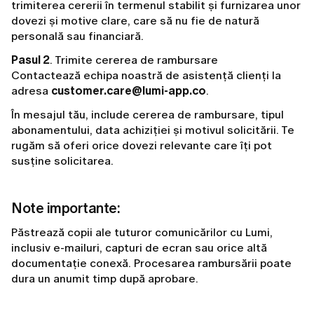
trimiterea cererii în termenul stabilit și furnizarea unor
dovezi și motive clare, care să nu fie de natură
personală sau financiară.
Pasul 2
. Trimite cererea de rambursare
Contactează echipa noastră de asistență clienți la
adresa
customer.care@lumi-app.co
.
În mesajul tău, include cererea de rambursare, tipul
abonamentului, data achiziției și motivul solicitării. Te
rugăm să oferi orice dovezi relevante care îți pot
susține solicitarea.
Note importante:
Păstrează copii ale tuturor comunicărilor cu Lumi,
inclusiv e-mailuri, capturi de ecran sau orice altă
documentație conexă. Procesarea rambursării poate
dura un anumit timp după aprobare.