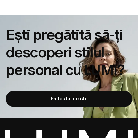
Ești pregătită să-ți
descoperi
stilul
personal cu LUMI?
Fă testul de stil