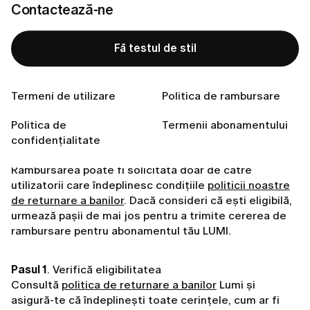
Contactează-ne
Fă testul de stil
Pregătită să îți găsești stilul perfect?
Fă testul de stil
Termeni de utilizare
Politica de rambursare
Politica de
Termenii abonamentului
confidențialitate
Rambursarea poate fi solicitată doar de către
utilizatorii care îndeplinesc condițiile
politicii noastre
de returnare a banilor
. Dacă consideri că ești eligibilă,
urmează pașii de mai jos pentru a trimite cererea de
rambursare pentru abonamentul tău LUMI.
Pasul 1
. Verifică eligibilitatea
Consultă
politica de returnare a banilor
Lumi și
asigură-te că îndeplinești toate cerințele, cum ar fi