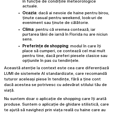
în funcție de condițiile meteorologice 
actuale.
Ocazia
: dacă ai nevoie de haine pentru birou, 
ținute casual pentru weekend, look-uri de 
eveniment sau ținute de călătorie.
Clima
: pentru că vremea contează, iar 
purtarea lânii de iarnă în Florida nu are niciun 
sens.
Preferințe de shopping
: modul în care îți 
place să cumperi, ce contează cel mai mult 
pentru tine, dacă preferi piesele clasice sau 
opțiunile în pas cu tendințele.
Această atenție la context este cea care diferențiază 
LUMI de sistemele AI standardizate, care recomandă 
tuturor aceleași piese în tendințe, fără a ține cont 
dacă acestea se potrivesc cu adevărat stilului tău de 
viață.
Nu suntem doar o aplicație de shopping care îți arată 
produse. Suntem o aplicație de ghidare stilistică, care 
te ajută să navighezi prin viața reală cu haine care au 