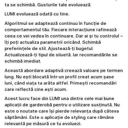
ta se schimbă. Gusturile tale evoluează.
LUMI evoluează odată cu tine.
Algoritmul se adaptează continuu în funcție de 
comportamentul tău. Fiecare interacțiune rafinează 
ceea ce vei vedea în continuare. Dar ai și tu controlul – 
îți poți actualiza parametrii oricând. Schimbă 
preferințele de stil. Ajustează-ți bugetul. 
Actualizează-ți tipul de siluetă. Iar recomandările se 
schimbă imediat.
Această abordare adaptivă creează valoare pe termen 
lung. Nu ești blocată într-un profil creat acum șase 
luni, când viața ta arăta altfel. Primești recomandări 
care reflectă cine ești acum.
Acest lucru face din LUMI una dintre cele mai bune 
aplicații de garderobă pentru o utilizare susținută. Nu 
este o noutate care își pierde relevanța după câteva 
săptămâni. Este o aplicație de styling care rămâne 
relevantă pe măsură ce tu evoluezi.