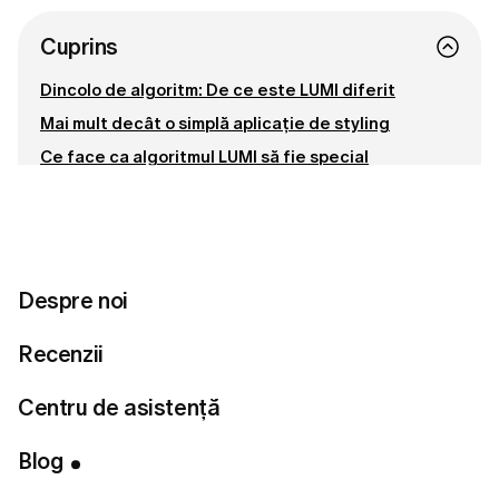
Cuprins
Dincolo de algoritm: De ce este LUMI diferit
Mai mult decât o simplă aplicație de styling
Ce face ca algoritmul LUMI să fie special
Motor de personalizare pe mai multe niveluri
Inteligență hibridă: AI + stiliști reali
Recomandări de ținute adaptate contextului
Despre noi
Transparență: Explicăm motivele din spatele
fiecărui look
Recenzii
Învățare adaptivă și perfecționare continuă
Colaborarea dintre echipele de Tech & Styling
Centru de asistență
Cum beneficiază utilizatoarele de abordarea LUMI
Blog
Recomandări mult mai precise
Mai puține presupuneri, mai puține greșeli