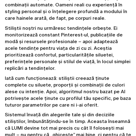
combinații automate. Oameni reali cu experiență în 
styling personal și o înțelegere profundă a modului în 
care hainele arată, de fapt, pe corpuri reale.
Stiliștii noștri nu urmăresc tendințele orbește. Ei 
monitorizează constant Pinterest-ul, publicațiile de 
modă și resursele profesionale – apoi adaptează 
acele tendințe pentru viața de zi cu zi. Aceștia 
prioritizează confortul, particularitățile siluetei, 
preferințele personale și stilul de viață, în locul simplei 
replicări a tendințelor.
Iată cum funcționează: stiliștii creează ținute 
complete cu siluete, proporții și combinații de culori 
alese cu intenție. Apoi, algoritmul nostru bazat pe AI 
potrivește acele ținute cu profilul tău specific, pe baza 
tuturor parametrilor pe care ni i-ai oferit.
Sistemul învață din alegerile tale și din deciziile 
stiliștilor, îmbunătățindu-se în timp. Aceasta înseamnă 
că LUMI devine tot mai precis cu cât îl folosești mai 
mult – nu pentru că „ghicește” mai bine, ci pentru că te 