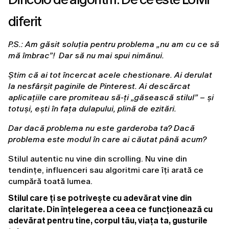
diferit
P.S.: Am găsit soluția pentru problema „nu am cu ce să 
mă îmbrac”!  Dar să nu mai spui nimănui.
Știm că ai tot încercat acele chestionare. Ai derulat 
la nesfârșit paginile de Pinterest. Ai descărcat 
aplicațiile care promiteau să-ți „găsească stilul” – și 
totuși, ești în fața dulapului, plină de ezitări.
Dar dacă problema nu este garderoba ta? Dacă 
problema este modul în care ai căutat până acum?
Stilul autentic nu vine din scrolling. Nu vine din 
tendințe, influenceri sau algoritmi care îți arată ce 
cumpără toată lumea.
Stilul care ți se potrivește cu adevărat vine din 
claritate. Din înțelegerea a ceea ce funcționează cu 
adevărat pentru tine, corpul tău, viața ta, gusturile 