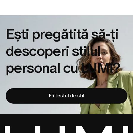
Ești pregătită să-ți
descoperi
stilul
personal cu LUMI?
Fă testul de stil