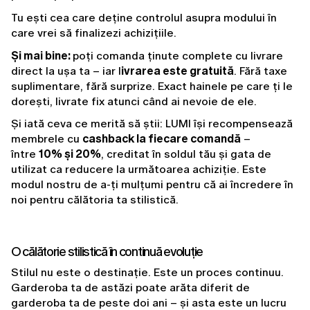
Tu ești cea care deține controlul asupra modului în 
care vrei să finalizezi achizițiile.
Și mai bine: 
poți comanda ținute complete cu livrare 
direct la ușa ta – iar l
ivrarea este gratuită
. Fără taxe 
suplimentare, fără surprize. Exact hainele pe care ți le 
dorești, livrate fix atunci când ai nevoie de ele.
Și iată ceva ce merită să știi: LUMI își recompensează 
membrele cu 
cashback la fiecare comandă
 – 
între 
10% și 20%
, creditat în soldul tău și gata de 
utilizat ca reducere la următoarea achiziție. Este 
modul nostru de a-ți mulțumi pentru că ai încredere în 
noi pentru călătoria ta stilistică.
O călătorie stilistică în continuă evoluție
Stilul nu este o destinație. Este un proces continuu. 
Garderoba ta de astăzi poate arăta diferit de 
garderoba ta de peste doi ani – și asta este un lucru 