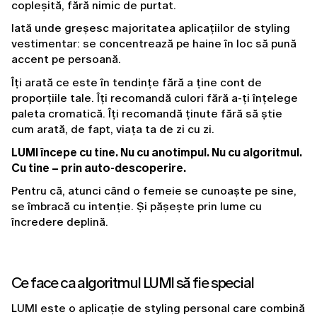
copleșită, fără nimic de purtat.
Iată unde greșesc majoritatea aplicațiilor de styling 
vestimentar: se concentrează pe haine în loc să pună 
accent pe persoană.
Îți arată ce este în tendințe fără a ține cont de 
proporțiile tale. Îți recomandă culori fără a-ți înțelege 
paleta cromatică. Îți recomandă ținute fără să știe 
cum arată, de fapt, viața ta de zi cu zi.
LUMI începe cu tine. Nu cu anotimpul. Nu cu algoritmul. 
Cu tine – prin auto-descoperire.
Pentru că, atunci când o femeie se cunoaște pe sine, 
se îmbracă cu intenție. Și pășește prin lume cu 
încredere deplină.
Ce face ca algoritmul LUMI să fie special
LUMI este o aplicație de styling personal care combină 