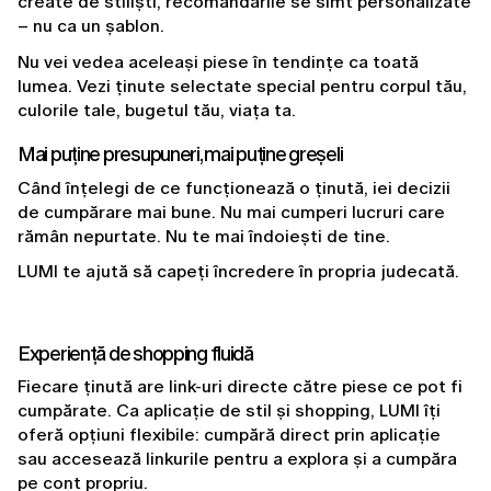
create de stiliști, recomandările se simt personalizate 
– nu ca un șablon.
Nu vei vedea aceleași piese în tendințe ca toată 
lumea. Vezi ținute selectate special pentru corpul tău, 
culorile tale, bugetul tău, viața ta.
Mai puține presupuneri, mai puține greșeli
Când înțelegi de ce funcționează o ținută, iei decizii 
de cumpărare mai bune. Nu mai cumperi lucruri care 
rămân nepurtate. Nu te mai îndoiești de tine.
LUMI te ajută să capeți încredere în propria judecată.
Experiență de shopping fluidă
Fiecare ținută are link-uri directe către piese ce pot fi 
cumpărate. Ca aplicație de stil și shopping, LUMI îți 
oferă opțiuni flexibile: cumpără direct prin aplicație 
sau
accesează linkurile pentru a explora și a cumpăra 
pe cont propriu.