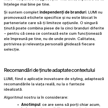
înțelege mai bine pe tine.
Și suntem complet 
independenți de branduri
. LUMI nu 
promovează etichete specifice și nu este blocat în 
parteneriate care să-ți limiteze opțiunile. O singură 
ținută poate combina piese de la cinci branduri diferite 
– pentru că ceea ce contează este cum funcționează 
ele împreună pe tine, nu de unde provin. Calitatea, 
potrivirea și relevanța personală ghidează fiecare 
selecție.
Recomandări de ținute adaptate contextului
LUMI, fiind o aplicație inovatoare de styling, adaptează 
recomandările la viața reală, nu la o fantezie 
idealizată.
Algoritmul nostru ia în considerare:
Anotimpul
: ce are sens să porți chiar acum, 