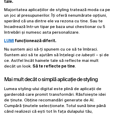
tale.
Majoritatea aplicațiilor de styling tratează moda ca pe 
un joc al presupunerilor. Îți oferă nenumărate opțiuni, 
sperând că una dintre ele va rezona cu tine. Sau te 
încadrează într-un tipar pe baza unui chestionar cu 5 
întrebări și numesc asta personalizare.
LUMI
 funcționează diferit.
Nu suntem aici să-ți spunem cu ce să te îmbraci. 
Suntem aici să te ajutăm să înțelegi 
ce iubești
 – și de 
ce. Astfel încât hainele tale să reflecte mai mult 
decât un look. 
Să te reflecte pe tine
.
Mai mult decât o simplă aplicație de styling
Lumea styling-ului digital este plină de aplicații de 
garderobă care promit transformări. Răsfoiește idei 
de ținute. Obține recomandări generate de AI. 
Cumpără ținutele selecționate. Totul sună bine până 
când realizezi că ești tot în fața dulapului tău, 