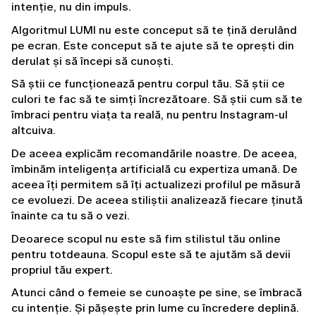
intenție, nu din impuls.
Algoritmul LUMI nu este conceput să te țină derulând 
pe ecran. Este conceput să te ajute să te oprești din 
derulat și să începi să cunoști.
Să știi ce funcționează pentru corpul tău. Să știi ce 
culori te fac să te simți încrezătoare. Să știi cum să te 
îmbraci pentru viața ta reală, nu pentru Instagram-ul 
altcuiva.
De aceea explicăm recomandările noastre. De aceea, 
îmbinăm inteligența artificială cu expertiza umană. De 
aceea îți permitem să îți actualizezi profilul pe măsură 
ce evoluezi. De aceea stiliștii analizează fiecare ținută 
înainte ca tu să o vezi.
Deoarece scopul nu este să fim stilistul tău online 
pentru totdeauna. Scopul este să te ajutăm să devii 
propriul tău expert.
Atunci când o femeie se cunoaște pe sine, se îmbracă 
cu intenție. Și pășește prin lume cu încredere deplină.