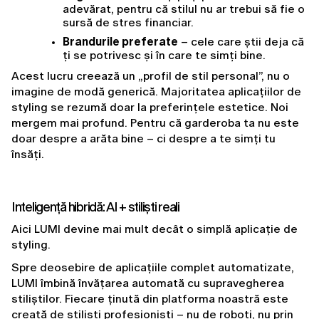
adevărat, pentru că stilul nu ar trebui să fie o 
sursă de stres financiar.
Brandurile preferate
 – cele care știi deja că 
ți se potrivesc și în care te simți bine.
Acest lucru creează un „profil de stil personal”, nu o 
imagine de modă generică. Majoritatea aplicațiilor de 
styling se rezumă doar la preferințele estetice. Noi 
mergem mai profund. Pentru că garderoba ta nu este 
doar despre a arăta bine – ci despre a te simți tu 
însăți.
Inteligență hibridă: AI + stiliști reali
Aici LUMI devine mai mult decât o simplă aplicație de 
styling.
Spre deosebire de aplicațiile complet automatizate, 
LUMI îmbină învățarea automată cu supravegherea 
stiliștilor. Fiecare ținută din platforma noastră este 
creată de stiliști profesioniști – nu de roboți, nu prin 