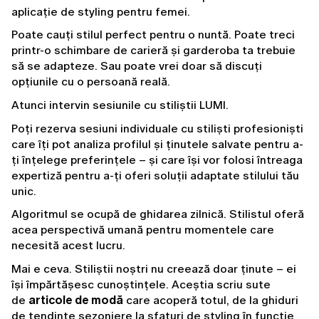
aplicație de styling pentru femei.
Poate cauți stilul perfect pentru o nuntă. Poate treci 
printr-o schimbare de carieră și garderoba ta trebuie 
să se adapteze. Sau poate vrei doar să discuți 
opțiunile cu o persoană reală.
Atunci intervin sesiunile cu stiliștii LUMI.
Poți rezerva sesiuni individuale cu stiliști profesioniști 
care îți pot analiza profilul și ținutele salvate pentru a-
ți înțelege preferințele – și care își vor folosi întreaga 
expertiză pentru a-ți oferi soluții adaptate stilului tău 
unic.
Algoritmul se ocupă de ghidarea zilnică. Stilistul oferă 
acea perspectivă umană pentru momentele care 
necesită acest lucru.
Mai e ceva. Stiliștii noștri nu creează doar ținute – ei 
își împărtășesc cunoștințele. Aceștia scriu sute 
de 
articole de modă
 care acoperă totul, de la ghiduri 
de tendințe sezoniere la sfaturi de styling în funcție 