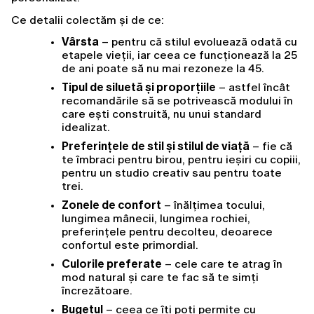
Ce detalii colectăm și de ce:
Vârsta
 – pentru că stilul evoluează odată cu 
etapele vieții, iar ceea ce funcționează la 25 
de ani poate să nu mai rezoneze la 45.
Tipul de siluetă și proporțiile
 – astfel încât 
recomandările să se potrivească modului în 
care ești construită, nu unui standard 
idealizat.
Preferințele de stil și stilul de viață
 – fie că 
te îmbraci pentru birou, pentru ieșiri cu copiii, 
pentru un studio creativ sau pentru toate 
trei.
Zonele de confort
 – înălțimea tocului, 
lungimea mânecii, lungimea rochiei, 
preferințele pentru decolteu, deoarece 
confortul este primordial.
Culorile preferate
 – cele care te atrag în 
mod natural și care te fac să te simți 
încrezătoare.
Bugetul
 – ceea ce îți poți permite cu 