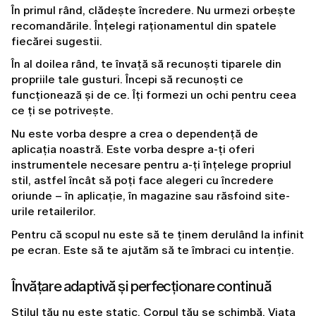
În primul rând, clădește încredere. Nu urmezi orbește 
recomandările. Înțelegi raționamentul din spatele 
fiecărei sugestii.
În al doilea rând, te învață să recunoști tiparele din 
propriile tale gusturi. Începi să recunoști ce 
funcționează și de ce. Îți formezi un ochi pentru ceea 
ce ți se potrivește.
Nu este vorba despre a crea o dependență de 
aplicația noastră. Este vorba despre a-ți oferi 
instrumentele necesare pentru a-ți înțelege propriul 
stil, astfel încât să poți face alegeri cu încredere 
oriunde – în aplicație, în magazine sau răsfoind site-
urile retailerilor.
Pentru că scopul nu este să te ținem derulând la infinit 
pe ecran. Este să te ajutăm să te îmbraci cu intenție.
Învățare adaptivă și perfecționare continuă
Stilul tău nu este static. Corpul tău se schimbă. Viața 