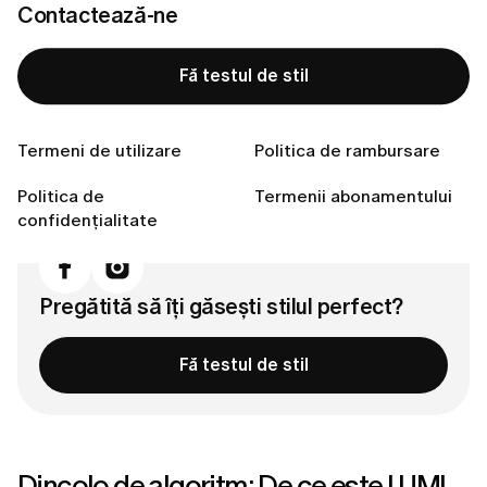
Contactează-ne
Experiență de shopping fluidă
O călătorie stilistică în continuă evoluție
Fă testul de stil
Eficiența întâlnește căldura umană
Dincolo de algoritm: Susținere reală atunci când ai
Termeni de utilizare
Politica de rambursare
nevoie
Concluzie: Tehnologia din spatele încrederii
Politica de
Termenii abonamentului
Conectează-te cu noi
confidențialitate
Pregătită să îți găsești stilul perfect?
Fă testul de stil
Dincolo de algoritm: De ce este LUMI 