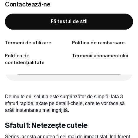
Contactează-ne
Sfatul 3: Verifică încălțămintea și geanta
Concluzia:
Fă testul de stil
Conectează-te cu noi
Termeni de utilizare
Politica de rambursare
Pregătită să îți găsești stilul perfect?
Politica de
Termenii abonamentului
confidențialitate
Fă testul de stil
De multe ori, soluția este surprinzător de simplă! Iată 3
sfaturi rapide, axate pe detalii-cheie, care te vor face să
arăți instantaneu mai îngrijită.
Sfatul 1: Netezește cutele
Serios, acesta ar putea fi cel mai de impact sfat. Indiferent