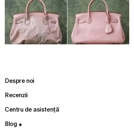
Despre noi
Recenzii
Centru de asistență
Cuprins
Sfatul 1: Netezește cutele
Blog
Sfatul 2: Trucul „piesei de completare”