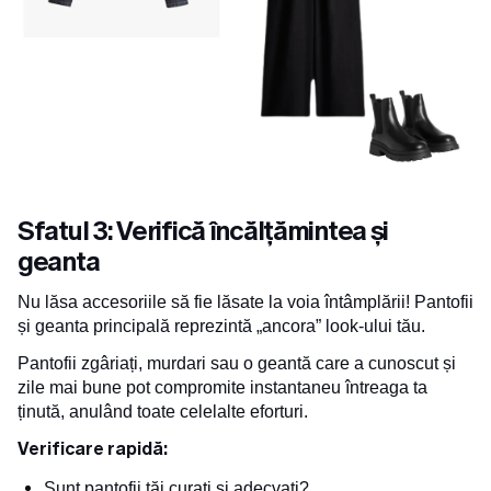
Sfatul 3: Verifică încălțămintea și
geanta
Nu lăsa accesoriile să fie lăsate la voia întâmplării! Pantofii
și geanta principală reprezintă „ancora” look-ului tău.
Pantofii zgâriați, murdari sau o geantă care a cunoscut și
zile mai bune pot compromite instantaneu întreaga ta
ținută, anulând toate celelalte eforturi.
Verificare rapidă:
Sunt pantofii tăi curați și adecvați?