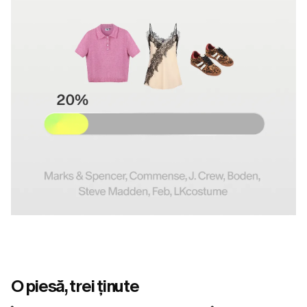
O piesă, trei ținute