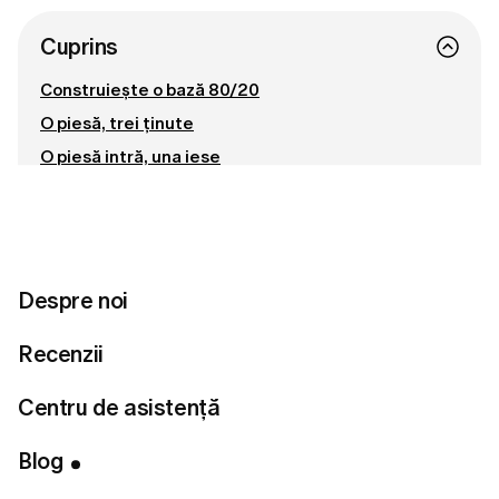
Cuprins
Construiește o bază 80/20
O piesă, trei ținute
O piesă intră, una iese
Revizuiește-ți garderoba la fiecare șase luni
Conectează-te cu noi
Despre noi
Pregătită să îți găsești stilul perfect?
Recenzii
Fă testul de stil
Centru de asistență
Blog
Stilul devine mai simplu atunci când știi exact ce ai în