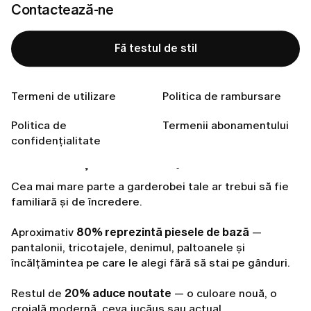
garderobă. Cum se așază fiecare piesă. Cum te face
Contactează-ne
să te simți. Cum se potrivește cu restul elementelor.
Fă testul de stil
Când fiecare lucru are locul și scopul său, alegerea
ținutei devine mult mai ușoară. Mai puține presupuneri.
Mai multă lejeritate.
Termeni de utilizare
Politica de rambursare
Iată
4 sfaturi simple
care să te ajute să faci ordine în
Politica de
Termenii abonamentului
garderobă — și să aduci claritate stilului tău.
confidențialitate
Construiește o bază 80/20
Cea mai mare parte a garderobei tale ar trebui să fie
familiară și de încredere.
Aproximativ
80% reprezintă piesele de bază
—
pantalonii, tricotajele, denimul, paltoanele și
încălțămintea pe care le alegi fără să stai pe gânduri.
Restul de
20% aduce noutate
— o culoare nouă, o
croială modernă, ceva jucăuș sau actual.