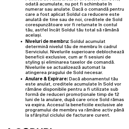
odată acumulate, nu pot fi schimbate în 
numerar sau anulate. Dacă o comandă pentru 
care a fost aplicat Soldul ca reducere este 
anulată de tine sau de noi, creditele de Sold 
corespunzătoare vor fi returnate în contul 
tău, astfel încât Soldul tău total să rămână 
același.
Niveluri de membru:
 Soldul acumulat 
determină nivelul tău de membru în cadrul 
Serviciului. Nivelurile superioare deblochează 
beneficii exclusive, cum ar fi sesiuni de 
styling și eliminarea taxelor de comandă. 
Nivelurile se actualizează automat la 
atingerea pragului de Sold necesar.
Anulare & Expirare:
 Dacă abonamentul tău 
este anulat, creditele acumulate în Sold vor 
rămâne disponibile pentru a fi utilizate sub 
formă de reduceri promoționale timp de 12 
luni de la anulare, după care orice Sold rămas 
va expira. Accesul la beneficiile exclusive ale 
programului de membru va rămâne activ până 
la sfârșitul ciclului de facturare curent.