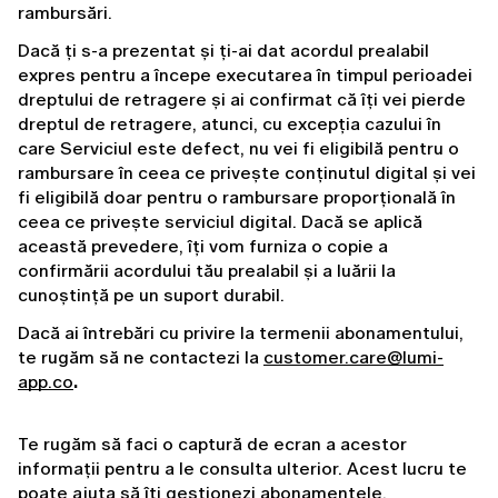
rambursări.
Dacă ți s-a prezentat și ți-ai dat acordul prealabil 
expres pentru a începe executarea în timpul perioadei 
dreptului de retragere și ai confirmat că îți vei pierde 
dreptul de retragere, atunci, cu excepția cazului în 
care Serviciul este defect, nu vei fi eligibilă pentru o 
rambursare în ceea ce privește conținutul digital și vei 
fi eligibilă doar pentru o rambursare proporțională în 
ceea ce privește serviciul digital. Dacă se aplică 
această prevedere, îți vom furniza o copie a 
confirmării acordului tău prealabil și a luării la 
cunoștință pe un suport durabil.
Dacă ai întrebări cu privire la termenii abonamentului, 
te rugăm să ne contactezi la 
customer.care@lumi-
app.co
. 
Te rugăm să faci o captură de ecran a acestor 
informații pentru a le consulta ulterior. Acest lucru te 
poate ajuta să îți gestionezi abonamentele.