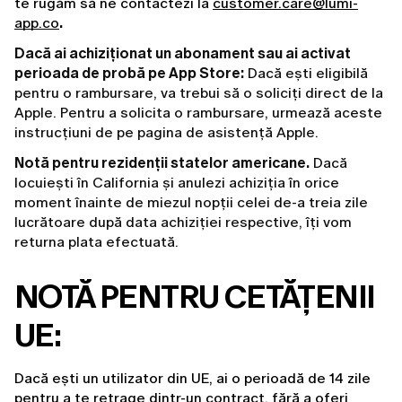
te rugăm să ne contactezi la 
customer.care@lumi-
app.co
. 
Dacă ai achiziționat un abonament sau ai activat
perioada de probă pe App Store:
Dacă ești eligibilă
pentru o rambursare, va trebui să o soliciți direct de la
Apple. Pentru a solicita o rambursare, urmează aceste
instrucțiuni de pe
pagina de asistență Apple
.
Notă pentru rezidenții statelor americane.
Dacă
locuiești în California și anulezi achiziția în orice
moment înainte de miezul nopții celei de-a treia zile
lucrătoare după data achiziției respective, îți vom
returna plata efectuată.
NOTĂ PENTRU CETĂȚENII 
UE:
Dacă ești un utilizator din UE, ai o perioadă de 14 zile 
pentru a te retrage dintr-un contract, fără a oferi 