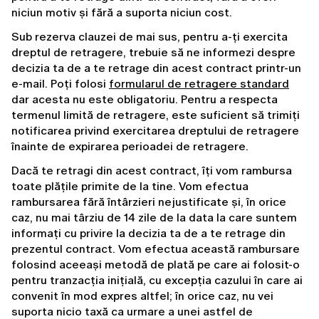
niciun motiv și fără a suporta niciun cost.
Sub rezerva clauzei de mai sus, pentru a-ți exercita 
dreptul de retragere, trebuie să ne informezi despre 
decizia ta de a te retrage din acest contract printr-un 
e-mail. Poți folosi 
formularul de retragere standard
dar acesta nu este obligatoriu. Pentru a respecta 
termenul limită de retragere, este suficient să trimiți 
notificarea privind exercitarea dreptului de retragere 
înainte de expirarea perioadei de retragere.
Dacă te retragi din acest contract, îți vom rambursa 
toate plățile primite de la tine. Vom efectua 
rambursarea fără întârzieri nejustificate și, în orice 
caz, nu mai târziu de 14 zile de la data la care suntem 
informați cu privire la decizia ta de a te retrage din 
prezentul contract. Vom efectua această rambursare 
folosind aceeași metodă de plată pe care ai folosit-o 
pentru tranzacția inițială, cu excepția cazului în care ai 
convenit în mod expres altfel; în orice caz, nu vei 
suporta nicio taxă ca urmare a unei astfel de 