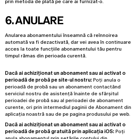
prin metoda de plată pe care ai furnizat-o.
6. ANULARE
Anularea abonamentului înseamnă că reînnoirea 
automată va fi dezactivată, dar vei avea în continuare 
acces la toate funcțiile abonamentului tău pentru 
timpul rămas din perioada curentă.
Dacă ai achiziționat un abonament sau ai activat o
perioadă de probă pe site-ul nostru:
Poți anula o
perioadă de probă sau un abonament contactând
serviciul nostru de asistență înainte de sfârșitul
perioadei de probă sau al perioadei de abonament
curente, ori prin intermediul paginii de Abonament din
aplicația noastră sau de pe pagina produsului pe web.
Dacă ai achiziționat un abonament sau ai activat o
perioadă de probă gratuită prin aplicația iOS:
Poți
anula abonamentul prin setările contului din