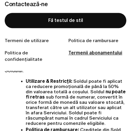
Contactează-ne
exclusiv în aplicația mobilă, utilizatorii pot acumula 
credit
Fă testul de stil
Utilizatorii acumulează 
Sold
 – credite de loialitate 
non-monetare – prin activități eligibile în cadrul 
Serviciului. Soldul nu are valoare în numerar și nu 
Termeni de utilizare
Politica de rambursare
poate fi răscumpărat pentru bani, nu este transferabil 
altor persoane și nu poate fi utilizat în afara 
Politica de
Termenii abonamentului
Serviciului.
confidențialitate
Următorii termeni se aplică acumulării și utilizării 
Soldului:
Utilizare & Restricții:
 Soldul poate fi aplicat 
ca reducere promoțională de până la 50% 
din valoarea totală a coșului. Soldul 
nu poate 
fi retras
 sub formă de numerar, convertit în 
orice formă de monedă sau valoare stocată, 
transferat către un alt utilizator sau aplicat 
în afara Serviciului. Soldul poate fi 
răscumpărat numai în cadrul Serviciului ca 
reducere pentru comenzile eligibile.
Politica de rambursare:
 Creditele din Sold, 