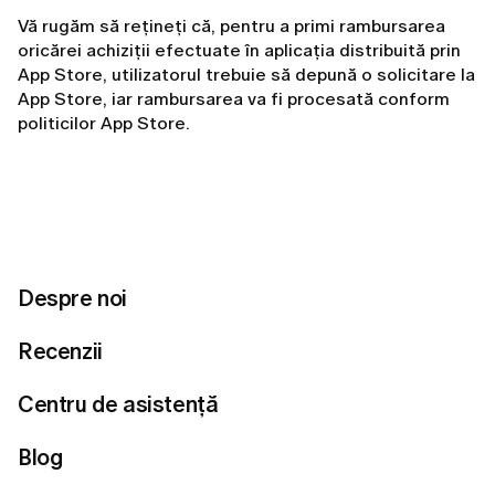
Vă rugăm să rețineți că, pentru a primi rambursarea
oricărei achiziții efectuate în aplicația distribuită prin
App Store, utilizatorul trebuie să depună o solicitare la
App Store, iar rambursarea va fi procesată conform
politicilor App Store.
Vă rugăm să rețineți că vă puteți anula abonamentul
fără rambursare contactându-ne prin e-mail la
customer.care@lumi-app.co
.
CRITERII DE ELIGIBILITATE
Despre noi
Recenzii
Angajamentul nostru.
Dacă simțiți că serviciul nu se
ridică la înălțimea așteptărilor dumneavoastră, vă
Centru de asistență
oferim un proces de rambursare transparent.
Rambursare pentru neutilizare.
Dacă ați achiziționat
Blog
un abonament, dar nu ați interacționat încă cu
produsul (definit ca progres zero în unitățile practice