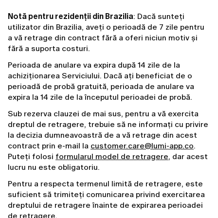
Notă pentru rezidenții din Brazilia
: Dacă sunteți
utilizator din Brazilia, aveți o perioadă de 7 zile pentru
a vă retrage din contract fără a oferi niciun motiv și
fără a suporta costuri.
Perioada de anulare va expira după 14 zile de la
achiziționarea Serviciului. Dacă ați beneficiat de o
perioadă de probă gratuită, perioada de anulare va
expira la 14 zile de la începutul perioadei de probă.
Sub rezerva clauzei de mai sus, pentru a vă exercita
dreptul de retragere, trebuie să ne informați cu privire
la decizia dumneavoastră de a vă retrage din acest
contract prin e-mail la
customer.care@lumi-app.co
.
Puteți folosi
formularul model de retragere
, dar acest
lucru nu este obligatoriu.
Pentru a respecta termenul limită de retragere, este
suficient să trimiteți comunicarea privind exercitarea
dreptului de retragere înainte de expirarea perioadei
de retragere.