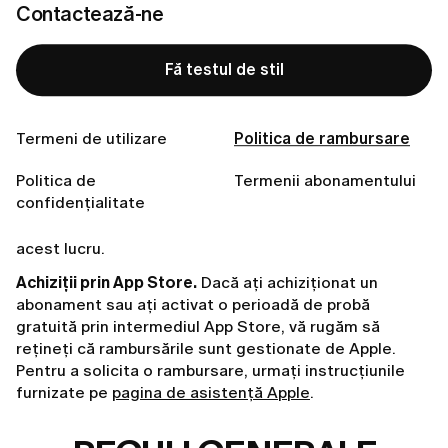
Contactează-ne
și nicio activitate dincolo de configurarea inițială),
sunteți eligibilă pentru o rambursare integrală în orice
moment — nu există un termen limită pentru
Fă testul de stil
solicitare.
Pentru a iniția o rambursare, trimiteți pur și simplu un
scurt e-mail la
customer.care@lumi-app.co
. Deși ne
Termeni de utilizare
Politica de rambursare
străduim să oferim satisfacție 100%, ne rezervăm
Politica de
Termenii abonamentului
dreptul de a refuza cererile de rambursare, cu
confidențialitate
excepția cazului în care criteriile noastre de
eligibilitate sunt îndeplinite sau dacă legea ne impune
acest lucru.
Achiziții prin App Store.
Dacă ați achiziționat un
abonament sau ați activat o perioadă de probă
gratuită prin intermediul App Store, vă rugăm să
rețineți că rambursările sunt gestionate de Apple.
Pentru a solicita o rambursare, urmați instrucțiunile
furnizate pe
pagina de asistență Apple
.