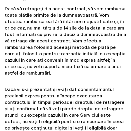
Dacă vă retrageți din acest contract, vă vom rambursa
toate plățile primite de la dumneavoastră. Vom
efectua rambursarea fără întârzieri nejustificate și, în
orice caz, nu mai târziu de 14 zile de la data la care am
fost informați cu privire la decizia dumneavoastră de a
vă retrage din acest contract. Vom efectua
rambursarea folosind aceeași metodă de plată pe
care ați folosit-o pentru tranzacția inițială, cu excepția
cazului în care ați convenit în mod expres altfel; în
orice caz, nu veți suporta nicio taxă ca urmare a unei
astfel de rambursări.
Dacă vi s-a prezentat și v-ați dat consimțământul
prealabil expres pentru a începe executarea
contractului în timpul perioadei dreptului de retragere
și ați confirmat că vă veți pierde dreptul de retragere,
atunci, cu excepția cazului în care Serviciul este
defect, nu veți fi eligibilă pentru o rambursare în ceea
ce privește conținutul digital și veți fi eligibilă doar