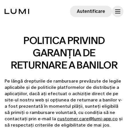
Autentificare
POLITICA PRIVIND
GARANȚIA DE
RETURNARE A BANILOR
Pe lângă drepturile de rambursare prevăzute de legile
aplicabile și de politicile platformelor de distribuție a
aplicațiilor, dacă ați efectuat o achiziție direct de pe
site-ul nostru web și opțiunea de returnare a banilor v-
a fost prezentată în momentul plății, sunteți eligibilă
să primiți o rambursare voluntară, cu condiția să ne
contactați prin e-mail la
customer.care@lumi-app.co
și
să respectați criteriile de eligibilitate de mai jos.