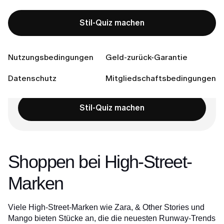
Vintage-Shopping
Stil-Quiz machen
Fokus auf Accessoires
Verbinden Sie sich mit uns
Nutzungsbedingungen
Geld-zurück-Garantie
Datenschutz
Mitgliedschaftsbedingungen
Bereit, Ihren perfekten Stil zu finden?
Stil-Quiz machen
Shoppen bei High-Street-
Marken
Viele High-Street-Marken wie Zara, & Other Stories und
Mango bieten Stücke an, die die neuesten Runway-Trends