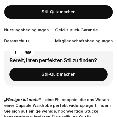
Stil-Quiz machen
Inhaltsverzeichnis
Warum eine Capsule Wardrobe?
Nutzungsbedingungen
Geld-zurück-Garantie
So stellen Sie Ihre Capsule Wardrobe zusammen
Verbinden Sie sich mit uns
Datenschutz
Mitgliedschaftsbedingungen
Bereit, Ihren perfekten Stil zu finden?
Stil-Quiz machen
„Weniger ist mehr“
– eine Philosophie, die das Wesen
einer Capsule Wardrobe perfekt widerspiegelt. Indem
Sie sich auf einige wenige, hochwertige Stücke
konzentrieren, kreieren Sie unzählige Outfit-