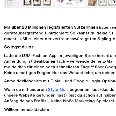
Mit 
über 20 Millionen registrierten Nutzerinnen
 haben wi
geräteübergreifend funktioniert. So kannst du deine Stil
macht LUMI zu einer der vertrauenswürdigsten Styling-A
So legst du los
Lade die LUMI Fashion-App im jeweiligen Store herunter 
Anmeldung ist denkbar einfach – verwende deine E-Mail u
melde dich für einen noch schnelleren Zugriff über Googl
Keine unnötigen Fragen. Nur das Wesentliche, um deinen 
Anmeldebildschirm mit E-Mail- und Google-Login-Option
Wenn du mit unserem 
Style-Quiz
 begonnen hast (das du v
unsere Website gefunden hast), bist du schon auf halbem
Anfang deines Profils – keine bloße Marketing-Spielerei.
Willkommensbildschirm