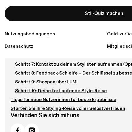
Deine ersten Schritte mit einer Personal-Styling-App
Stil-Quiz machen
Schritt 1: App herunterladen & Account erstellen
Schritt 2: Das Style-Quiz abschließen
Nutzungsbedingungen
Geld-zurüc
Schritt 3: Deine Mitgliedschaft wählen
Datenschutz
Mitgliedsc
Schritt 5: Zugriff auf die App
Schritt 6: Deine ersten Outfits erhalten
Schritt 7: Kontakt zu deinem Stylisten aufnehmen (Opt
Schritt 8: Feedback-Schleife – Der Schlüssel zu bess
Schritt 9: Shoppen über LUMI
Schritt 10: Deine fortlaufende Style-Reise
Tipps für neue Nutzerinnen für beste Ergebnisse
Starten Sie Ihre Styling-Reise voller Selbstvertrauen
Verbinden Sie sich mit uns