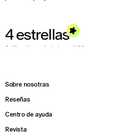
4 estrellas
Calificación media de la app LUMI
850 mil
Usuarios registrados
Sobre nosotras
Reseñas
¿Cómo funciona Lumi?
Centro de ayuda
Revista