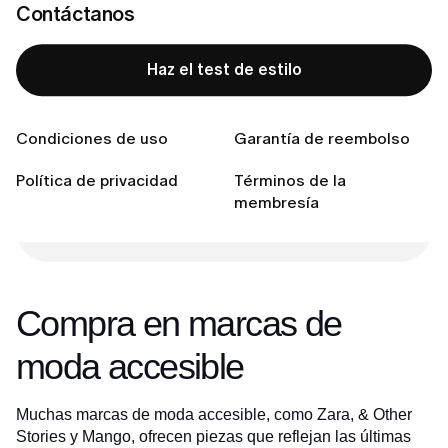
Contáctanos
Compras vintage
Céntrate en los accesorios
Haz el test de estilo
Conecta con nosotras
Condiciones de uso
Garantía de reembolso
¿Lista para encontrar tu estilo perfecto?
Política de privacidad
Términos de la
membresía
Haz el test de estilo
Compra en marcas de
moda accesible
Muchas marcas de moda accesible, como Zara, & Other
Stories y Mango, ofrecen piezas que reflejan las últimas