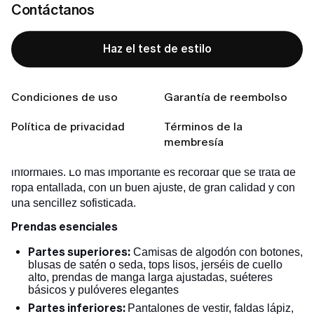
¿Lista para encontrar tu estilo perfecto?
Contáctanos
Haz el test de estilo
Haz el test de estilo
Condiciones de uso
Garantía de reembolso
En el mundo moderno, es fundamental lucir no solo
impecable y refinada, sino también cómoda en el
Política de privacidad
Términos de la
trabajo.
Por eso, los códigos de vestimenta profesional se
membresía
han adaptado para incluir prendas y siluetas más
informales. Lo más importante es recordar que se trata de
ropa entallada, con un buen ajuste, de gran calidad y con
una sencillez sofisticada.
Prendas esenciales
Partes superiores:
Camisas de algodón con botones,
blusas de satén o seda, tops lisos, jerséis de cuello
alto, prendas de manga larga ajustadas, suéteres
básicos y pulóveres elegantes
Partes inferiores:
Pantalones de vestir, faldas lápiz,