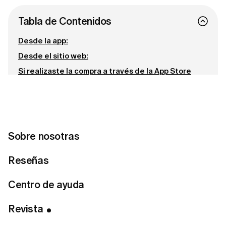
Tabla de Contenidos
Desde la app:
Desde el sitio web:
Si realizaste la compra a través de la App Store
(compra dentro de la aplicación):
Conecta con nosotras
Sobre nosotras
¿Lista para encontrar tu estilo perfecto?
Reseñas
Haz el test de estilo
Centro de ayuda
Revista
Si necesitas cancelar tu membresía LUMI, puedes