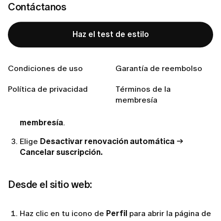
Contáctanos
hacerlo fácilmente siguiendo los pasos que se indican
a continuación.
Haz el test de estilo
Desde la app:
Condiciones de uso
Garantía de reembolso
Pulsa el icono
Yo
en la esquina inferior derecha y, a
continuación, pulsa el icono de
Ajustes
en la
Política de privacidad
Términos de la
esquina superior derecha.
membresía
En la página de Ajustes, selecciona
Gestionar
membresía
.
Elige
Desactivar renovación automática
→
Cancelar suscripción.
Desde el sitio web:
Haz clic en tu icono de
Perfil
para abrir la página de