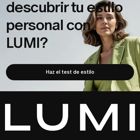
descubrir tu
estilo
personal con
LUMI?
Haz el test de estilo