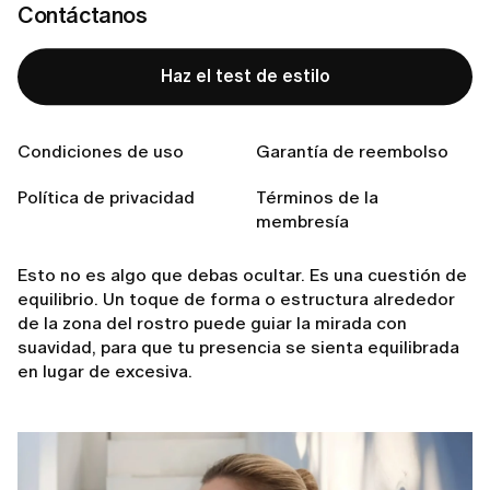
Contáctanos
Por qué los cuellos largos atraen todas
Haz el test de estilo
las miradas
Un cuello largo aporta un refinamiento natural. Le da a
Condiciones de uso
Garantía de reembolso
tu silueta altura, espacio y una sutil sensación de
elegancia. Como la
línea es limpia y continua
, se
Política de privacidad
Términos de la
convierte de forma natural en un
punto de atención
,
membresía
especialmente con escotes abiertos o sencillos.
Esto no es algo que debas ocultar. Es una cuestión de
equilibrio. Un toque de forma o estructura alrededor
de la zona del rostro puede guiar la mirada con
suavidad, para que tu presencia se sienta equilibrada
en lugar de excesiva.