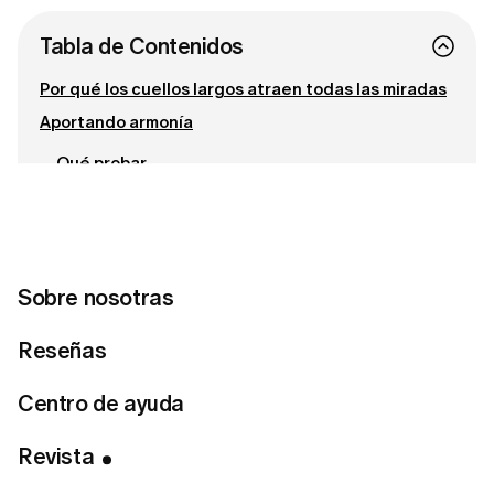
Tabla de Contenidos
Por qué los cuellos largos atraen todas las miradas
Aportando armonía
Qué probar
Siluetas complejas
Una idea para explorar
Lo que viene después
Conecta con nosotras
Sobre nosotras
Reseñas
¿Lista para encontrar tu estilo perfecto?
Centro de ayuda
Haz el test de estilo
Revista