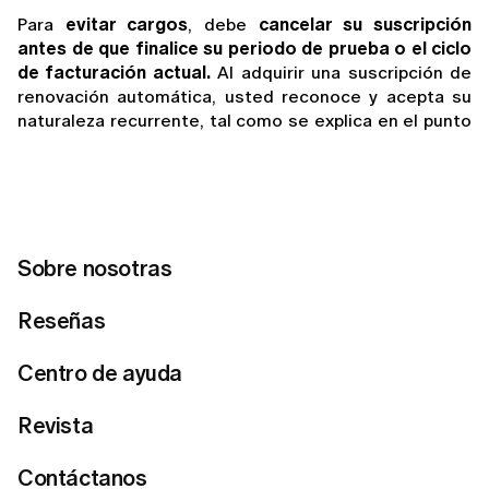
Para 
evitar cargos
, debe 
cancelar su suscripción 
antes de que finalice su periodo de prueba o el ciclo 
de facturación actual.
 Al adquirir una suscripción de 
renovación automática, usted reconoce y acepta su 
naturaleza recurrente, tal como se explica en el punto 
de venta. Si no cancela a tiempo, su suscripción se 
renovará automáticamente y se aplicarán los cargos 
correspondientes.
Si se suscribió o comenzó una prueba gratuita a 
través de la 
App Store
, las solicitudes de 
Sobre nosotras
reembolso son gestionadas directamente 
por 
Apple
. Puede enviar una solicitud siguiendo las 
Reseñas
instrucciones de la
página de Soporte de Apple
.
Centro de ayuda
Si adquirió una suscripción o activó una prueba en 
nuestro sitio web:
 puede cancelar su suscripción o 
periodo de prueba poniéndose en contacto con 
Revista
nuestro equipo de soporte antes de que finalice 
dicho periodo, o a través de la página de 
Contáctanos