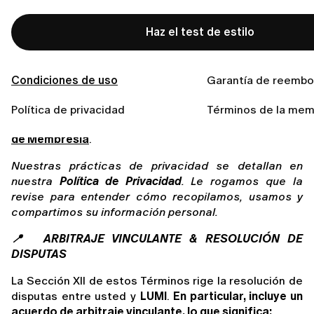
Membresía en nuestra App o en la página del 
producto en la web.
Haz el test de estilo
Eliminar la aplicación no cancela su suscripción ni su 
periodo de prueba.
 Si desea cancelar, asegúrese de 
seguir el proceso de cancelación adecuado para su 
Condiciones de uso
Garantía de reembo
plataforma. También le sugerimos realizar una captura 
de pantalla de este aviso para futuras consultas. 
Política de privacidad
Términos de la mem
Puede encontrar más detalles en nuestros 
Términos 
de Membresía
.
Nuestras prácticas de privacidad se detallan en 
nuestra 
Política de Privacidad
. Le rogamos que la 
revise para entender cómo recopilamos, usamos y 
compartimos su información personal.
📍  ARBITRAJE VINCULANTE & RESOLUCIÓN DE 
DISPUTAS
La Sección XII de estos Términos rige la resolución de 
disputas entre usted y 
LUMI
. 
En particular, incluye un 
acuerdo de arbitraje vinculante, lo que significa: