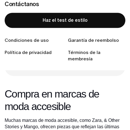
Contáctanos
Compras vintage
Céntrate en los accesorios
Haz el test de estilo
Conecta con nosotras
Condiciones de uso
Garantía de reembolso
¿Lista para encontrar tu estilo perfecto?
Política de privacidad
Términos de la
membresía
Haz el test de estilo
Compra en marcas de
moda accesible
Muchas marcas de moda accesible, como Zara, & Other
Stories y Mango, ofrecen piezas que reflejan las últimas