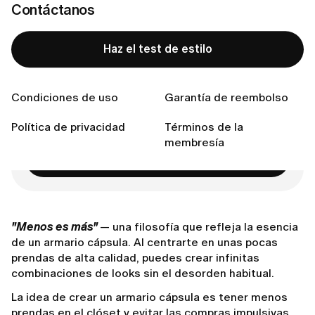
Contáctanos
¿Por qué crear una colección cápsula?
Cómo construir un armario cápsula
Haz el test de estilo
Conecta con nosotras
Condiciones de uso
Garantía de reembolso
¿Lista para encontrar tu estilo perfecto?
Política de privacidad
Términos de la
membresía
Haz el test de estilo
"Menos es más"
— una filosofía que refleja la esencia
de un armario cápsula. Al centrarte en unas pocas
prendas de alta calidad, puedes crear infinitas
combinaciones de looks sin el desorden habitual.
La idea de crear un armario cápsula es tener menos
prendas en el clóset y evitar las compras impulsivas