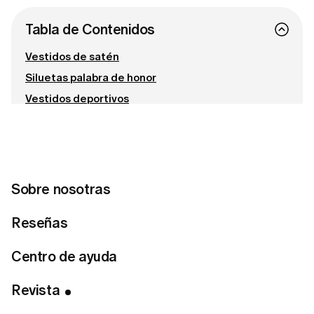
Tabla de Contenidos
Vestidos de satén
Siluetas palabra de honor
Vestidos deportivos
Vestidos lenceros
Conecta con nosotras
Sobre nosotras
¿Lista para encontrar tu estilo perfecto?
Reseñas
Haz el test de estilo
Centro de ayuda
Revista
Exploremos los cinco estilos de vestidos que arrasarán en